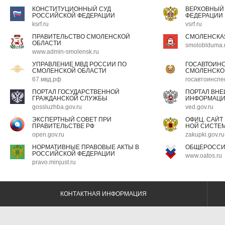
КОНСТИТУЦИОННЫЙ СУД
ВЕРХОВНЫЙ
РОССИЙСКОЙ ФЕДЕРАЦИИ
ФЕДЕРАЦИИ
ksrf.ru
vsrf.ru
ПРАВИТЕЛЬСТВО СМОЛЕНСКОЙ
СМОЛЕНСКА
ОБЛАСТИ
smoloblduma.
www.admin-smolensk.ru
УПРАВЛЕНИЕ МВД РОССИИ ПО
ГОСАВТОИН
СМОЛЕНСКОЙ ОБЛАСТИ
СМОЛЕНСКО
67.мвд.рф
госавтоинспе
ПОРТАЛ ГОСУДАРСТВЕННОЙ
ПОРТАЛ ВН
ГРАЖДАНСКОЙ СЛУЖБЫ
ИНФОРМАЦ
gossluzhba.gov.ru
ved.gov.ru
ЭКСПЕРТНЫЙ СОВЕТ ПРИ
ОФИЦ. САЙТ
ПРАВИТЕЛЬСТВЕ РФ
НОЙ СИСТЕМ
open.gov.ru
zakupki.gov.ru
НОРМАТИВНЫЕ ПРАВОВЫЕ АКТЫ В
ОБЩЕРОССИ
РОССИЙСКОЙ ФЕДЕРАЦИИ
www.oatos.ru
pravo.minjust.ru
КОНТАКТНАЯ ИНФОРМАЦИЯ