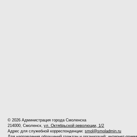
© 2026 Администрация города Смоленска
214000, Смоленск,
ул. Октябрьской революции, 1/2
Адрес для служебной корреспонденции:
smol@smoladmin.ru
Для направления обращений граждан и организаций:
интернет-прие