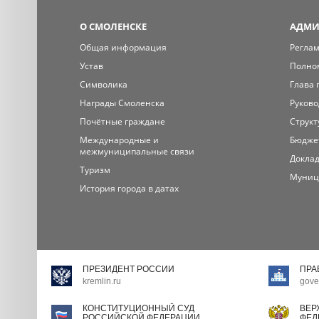
О СМОЛЕНСКЕ
АДМИ
Общая информация
Регла
Устав
Полно
Символика
Глава 
Награды Смоленска
Руково
Почётные граждане
Структ
Международные и
Бюдже
межмуниципальные связи
Доклад
Туризм
Муниц
История города в датах
ПРЕЗИДЕНТ РОССИИ
ПРА
kremlin.ru
gove
КОНСТИТУЦИОННЫЙ СУД
ВЕР
РОССИЙСКОЙ ФЕДЕРАЦИИ
ФЕД