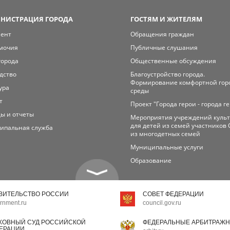
НИСТРАЦИЯ ГОРОДА
ГОСТЯМ И ЖИТЕЛЯМ
мент
Обращения граждан
мочия
Публичные слушания
города
Общественные обсуждения
дство
Благоустройство города.
Формирование комфортной гор
ура
среды
т
Проект "Города герои - города г
ы и отчеты
Мероприятия учреждений куль
для детей из семей участников 
ипальная служба
из многодетных семей
Муниципальные услуги
Образование
ВИТЕЛЬСТВО РОССИИ
СОВЕТ ФЕДЕРАЦИИ
rnment.ru
council.gov.ru
ХОВНЫЙ СУД РОССИЙСКОЙ
ФЕДЕРАЛЬНЫЕ АРБИТРАЖН
ЕРАЦИИ