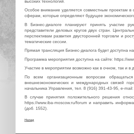
высоких технологий.
Особое внимание уделяется совместным проектам в 
сферам, которые определяют будущее экономического
В Бизнес-диалоге планируют принять участие ру
представители деловых кругов двух стран. Централ
перспективам развития двусторонней торговли и рос
тематические сессии.
Прямая трансляция Бизнес-диалога будет доступна на сай
Программа мероприятия доступна на сайте: https://ww
Участие в мероприятии возможно как в очном, так и в
По всем организационным вопросам обращаться
внешнеэкономических и международных связей горо
начальника Управления, тел. 8 (916) 391-43-95, e-mai
В случае принятия положительного решения относ
https://www.iba-moscow.ru/forum и направить инфо
(доб. 1552).
Назад