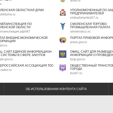
arbitr.ru
ru
ЛЕНСКАЯ ОБЛАСТНАЯ ДУМА
УПОЛНОМОЧЕННЫЙ ПО ЗАЩ
ПРЕДПРИНИМАТЕЛЕЙ
oblduma.ru
ombudsmanbiz67.ru
АВТОИНСПЕКЦИЯ ПО
СМОЛЕНСКАЯ ТОРГОВО-
ЛЕНСКОЙ ОБЛАСТИ
ПРОМЫШЛЕННАЯ ПАЛАТА
втоинспекция.рф/r/67
smolenskcci.ru
ТАЛ ВНЕШНЕЭКОНОМИЧЕСКОЙ
ПОРТАЛ ПРАВОВОЙ ИНФОР
ОРМАЦИИ
pravo.gov.ru
gov.ru
Ц. САЙТ ЕДИНОЙ ИНФОРМАЦИОН-
ОФИЦ. САЙТ ДЛЯ РАЗМЕЩЕ
 СИСТЕМЫ В СФЕРЕ ЗАКУПОК
ИНФОРМАЦИИ О ПРОВЕДЕН
pki.gov.ru
torgi.gov.ru
ЕРОССИЙСКАЯ АССОЦИАЦИЯ ТОС
ОБЩЕСТВЕННЫЙ ТРАНСПОР
ГОРОДА
oatos.ru
bus67.ru
ОБ ИСПОЛЬЗОВАНИИ КОНТЕНТА САЙТА