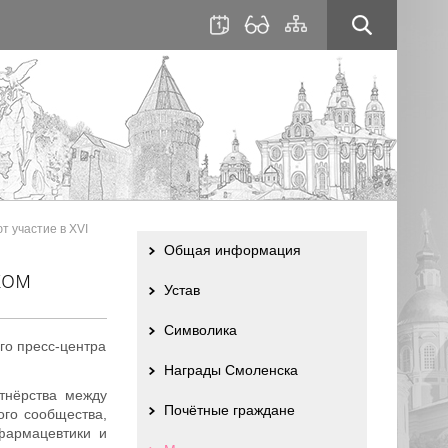
для
сайта
слабовидящих
 участие в XVI
Общая информация
ком
Устав
Символика
го пресс-центра
Награды Смоленска
ртнёрства между
Почётные граждане
ого сообщества,
фармацевтики и