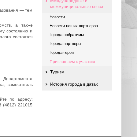
Международные и
межмуниципальные связи
разования — тем
Новости
омств, а также
Новости наших партнеров
ему состоянию и
Города-побратимы
алога состоятся
Города-партнеры
Города-герои
Приглашаем к участию
Туризм
 Департамента
История города в датах
а, заместитель
йте по адресу:
8 (4812) 221015