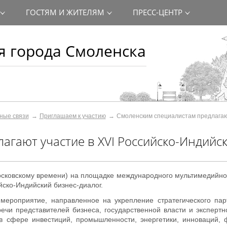
ГОСТЯМ И ЖИТЕЛЯМ
ПРЕСС-ЦЕНТР
 города Смоленска
ные связи
Приглашаем к участию
Смоленским специалистам предлагают
агают участие в XVI Российско-Индийс
 московскому времени) на площадке международного мультимедийно
йско-Индийский бизнес-диалог.
 мероприятие, направленное на укрепление стратегического па
ечи представителей бизнеса, государственной власти и экспертн
в сфере инвестиций, промышленности, энергетики, инноваций, 