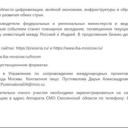
области цифровизации, зелёной экономики, инфраструктуры и об
 развития обеих стран.
ководители федеральных и региональных министерств и вед
ьным событием станет пленарное заседание, посвященное текущ
ту инвестиций между Россией и Индией. В продолжение бизнес-ди
тах: https://pressria.ru/ и https://www.iba-moscow.ru/
w.iba-moscow.ru/forum
 дистанционном форматах.
 в Управление по сопровождению международных проектов
да Москвы. Контактное лицо: Пустовалова Дарья Александровн
l: PustovalovaDA@mos.ru.
ительно очного участия необходимо зарегистрироваться на са
рмацию в адрес Аппарата СМО Смоленской области по телефону: 