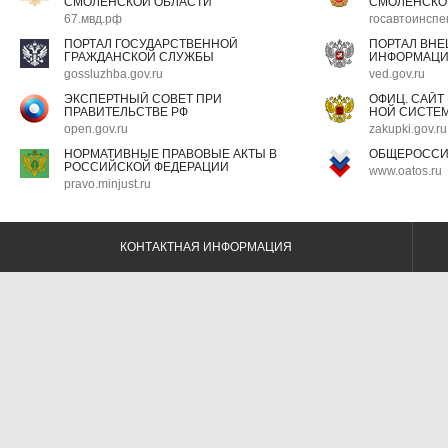
СМОЛЕНСКОЙ ОБЛАСТИ
СМОЛЕНСКО
67.мвд.рф
госавтоинспе
ПОРТАЛ ГОСУДАРСТВЕННОЙ
ПОРТАЛ ВН
ГРАЖДАНСКОЙ СЛУЖБЫ
ИНФОРМАЦ
gossluzhba.gov.ru
ved.gov.ru
ЭКСПЕРТНЫЙ СОВЕТ ПРИ
ОФИЦ. САЙТ
ПРАВИТЕЛЬСТВЕ РФ
НОЙ СИСТЕМ
open.gov.ru
zakupki.gov.ru
НОРМАТИВНЫЕ ПРАВОВЫЕ АКТЫ В
ОБЩЕРОССИ
РОССИЙСКОЙ ФЕДЕРАЦИИ
www.oatos.ru
pravo.minjust.ru
КОНТАКТНАЯ ИНФОРМАЦИЯ