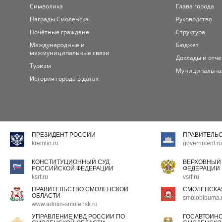
Символика
Глава города
Награды Смоленска
Руководство
Почётные граждане
Структура
Международные и
Бюджет
межмуниципальные связи
Доклады и отч
Туризм
Муниципальна
История города в датах
ПРЕЗИДЕНТ РОССИИ
ПРАВИТЕЛЬ
kremlin.ru
government.ru
КОНСТИТУЦИОННЫЙ СУД
ВЕРХОВНЫЙ
РОССИЙСКОЙ ФЕДЕРАЦИИ
ФЕДЕРАЦИИ
ksrf.ru
vsrf.ru
ПРАВИТЕЛЬСТВО СМОЛЕНСКОЙ
СМОЛЕНСКА
ОБЛАСТИ
smoloblduma.
www.admin-smolensk.ru
УПРАВЛЕНИЕ МВД РОССИИ ПО
ГОСАВТОИН