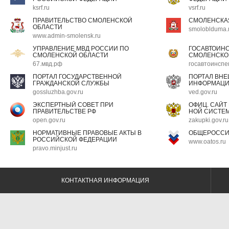
ksrf.ru
vsrf.ru
ПРАВИТЕЛЬСТВО СМОЛЕНСКОЙ
СМОЛЕНСКА
ОБЛАСТИ
smoloblduma.
www.admin-smolensk.ru
УПРАВЛЕНИЕ МВД РОССИИ ПО
ГОСАВТОИН
СМОЛЕНСКОЙ ОБЛАСТИ
СМОЛЕНСКО
67.мвд.рф
госавтоинспе
ПОРТАЛ ГОСУДАРСТВЕННОЙ
ПОРТАЛ ВН
ГРАЖДАНСКОЙ СЛУЖБЫ
ИНФОРМАЦ
gossluzhba.gov.ru
ved.gov.ru
ЭКСПЕРТНЫЙ СОВЕТ ПРИ
ОФИЦ. САЙТ
ПРАВИТЕЛЬСТВЕ РФ
НОЙ СИСТЕМ
open.gov.ru
zakupki.gov.ru
НОРМАТИВНЫЕ ПРАВОВЫЕ АКТЫ В
ОБЩЕРОССИ
РОССИЙСКОЙ ФЕДЕРАЦИИ
www.oatos.ru
pravo.minjust.ru
КОНТАКТНАЯ ИНФОРМАЦИЯ