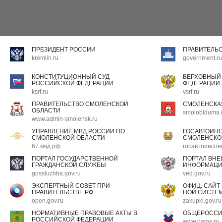
ПРЕЗИДЕНТ РОССИИ
ПРАВИТЕЛЬ
kremlin.ru
government.ru
КОНСТИТУЦИОННЫЙ СУД
ВЕРХОВНЫЙ
РОССИЙСКОЙ ФЕДЕРАЦИИ
ФЕДЕРАЦИИ
ksrf.ru
vsrf.ru
ПРАВИТЕЛЬСТВО СМОЛЕНСКОЙ
СМОЛЕНСКА
ОБЛАСТИ
smoloblduma.
www.admin-smolensk.ru
УПРАВЛЕНИЕ МВД РОССИИ ПО
ГОСАВТОИН
СМОЛЕНСКОЙ ОБЛАСТИ
СМОЛЕНСКО
67.мвд.рф
госавтоинспе
ПОРТАЛ ГОСУДАРСТВЕННОЙ
ПОРТАЛ ВН
ГРАЖДАНСКОЙ СЛУЖБЫ
ИНФОРМАЦ
gossluzhba.gov.ru
ved.gov.ru
ЭКСПЕРТНЫЙ СОВЕТ ПРИ
ОФИЦ. САЙТ
ПРАВИТЕЛЬСТВЕ РФ
НОЙ СИСТЕМ
open.gov.ru
zakupki.gov.ru
НОРМАТИВНЫЕ ПРАВОВЫЕ АКТЫ В
ОБЩЕРОССИ
РОССИЙСКОЙ ФЕДЕРАЦИИ
www.oatos.ru