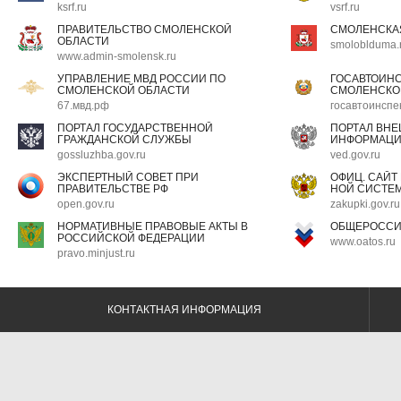
ksrf.ru
vsrf.ru
ПРАВИТЕЛЬСТВО СМОЛЕНСКОЙ
СМОЛЕНСКА
ОБЛАСТИ
smoloblduma.
www.admin-smolensk.ru
УПРАВЛЕНИЕ МВД РОССИИ ПО
ГОСАВТОИН
СМОЛЕНСКОЙ ОБЛАСТИ
СМОЛЕНСКО
67.мвд.рф
госавтоинспе
ПОРТАЛ ГОСУДАРСТВЕННОЙ
ПОРТАЛ ВН
ГРАЖДАНСКОЙ СЛУЖБЫ
ИНФОРМАЦ
gossluzhba.gov.ru
ved.gov.ru
ЭКСПЕРТНЫЙ СОВЕТ ПРИ
ОФИЦ. САЙТ
ПРАВИТЕЛЬСТВЕ РФ
НОЙ СИСТЕМ
open.gov.ru
zakupki.gov.ru
НОРМАТИВНЫЕ ПРАВОВЫЕ АКТЫ В
ОБЩЕРОССИ
РОССИЙСКОЙ ФЕДЕРАЦИИ
www.oatos.ru
pravo.minjust.ru
КОНТАКТНАЯ ИНФОРМАЦИЯ