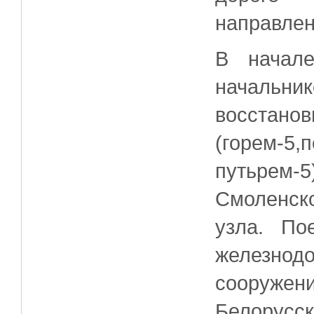
направлен
В начал
начальн
восста
(горем-5,
путьрем
Смоленск
узла. По
железн
сооружени
Белорусск