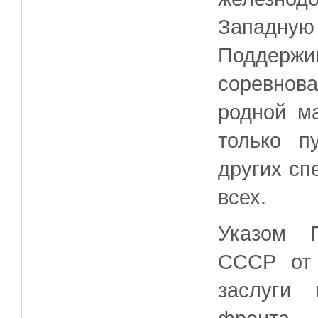
Западную 
Поддерж
соревнов
родной м
только п
других сп
всех.
Указом П
СССР от 
заслуги 