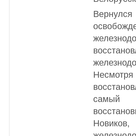
Вернулся
освоб
железно
восста
железнод
Несмотр
восстано
самый 
восстано
Новик
железнод