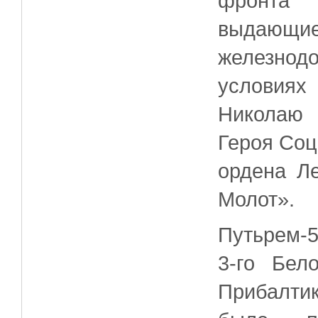
фронта
выдающие
железнод
условиях
Николаю 
Героя Соц
ордена Л
Молот».
Путьрем-
3-го Бел
Прибалти