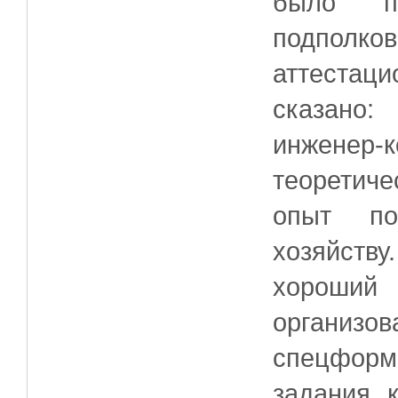
было пр
подполко
аттестаци
сказано
инженер
теоретич
опыт по
хозяйств
хороши
органи
спецформ
задания 