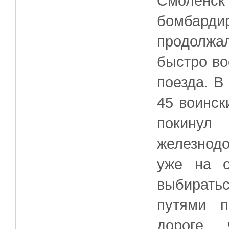
Смолен
бомбарди
продолжа
быстро во
поезда. В
45 воинск
покинул
железнод
уже на о
выбирать
путями п
дороге 