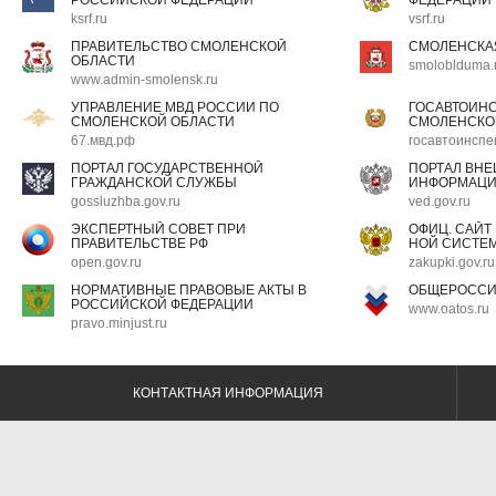
ksrf.ru
vsrf.ru
ПРАВИТЕЛЬСТВО СМОЛЕНСКОЙ
СМОЛЕНСКА
ОБЛАСТИ
smoloblduma.
www.admin-smolensk.ru
УПРАВЛЕНИЕ МВД РОССИИ ПО
ГОСАВТОИН
СМОЛЕНСКОЙ ОБЛАСТИ
СМОЛЕНСКО
67.мвд.рф
госавтоинспе
ПОРТАЛ ГОСУДАРСТВЕННОЙ
ПОРТАЛ ВН
ГРАЖДАНСКОЙ СЛУЖБЫ
ИНФОРМАЦ
gossluzhba.gov.ru
ved.gov.ru
ЭКСПЕРТНЫЙ СОВЕТ ПРИ
ОФИЦ. САЙТ
ПРАВИТЕЛЬСТВЕ РФ
НОЙ СИСТЕМ
open.gov.ru
zakupki.gov.ru
НОРМАТИВНЫЕ ПРАВОВЫЕ АКТЫ В
ОБЩЕРОССИ
РОССИЙСКОЙ ФЕДЕРАЦИИ
www.oatos.ru
pravo.minjust.ru
КОНТАКТНАЯ ИНФОРМАЦИЯ