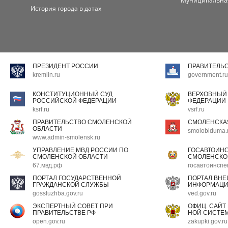
Муниципальна
История города в датах
ПРЕЗИДЕНТ РОССИИ
ПРАВИТЕЛЬ
kremlin.ru
government.ru
КОНСТИТУЦИОННЫЙ СУД
ВЕРХОВНЫЙ
РОССИЙСКОЙ ФЕДЕРАЦИИ
ФЕДЕРАЦИИ
ksrf.ru
vsrf.ru
ПРАВИТЕЛЬСТВО СМОЛЕНСКОЙ
СМОЛЕНСКА
ОБЛАСТИ
smoloblduma.
www.admin-smolensk.ru
УПРАВЛЕНИЕ МВД РОССИИ ПО
ГОСАВТОИН
СМОЛЕНСКОЙ ОБЛАСТИ
СМОЛЕНСКО
67.мвд.рф
госавтоинспе
ПОРТАЛ ГОСУДАРСТВЕННОЙ
ПОРТАЛ ВН
ГРАЖДАНСКОЙ СЛУЖБЫ
ИНФОРМАЦ
gossluzhba.gov.ru
ved.gov.ru
ЭКСПЕРТНЫЙ СОВЕТ ПРИ
ОФИЦ. САЙТ
ПРАВИТЕЛЬСТВЕ РФ
НОЙ СИСТЕМ
open.gov.ru
zakupki.gov.ru