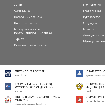
Устав
Полномочия
Символика
Глава города
Награды Смоленска
Руководство
Почётные граждане
Структура
Международные и
Бюджет
межмуниципальные связи
Доклады и отч
Туризм
Муниципальна
История города в датах
ПРЕЗИДЕНТ РОССИИ
ПРАВИТЕЛЬ
kremlin.ru
government.ru
КОНСТИТУЦИОННЫЙ СУД
ВЕРХОВНЫЙ
РОССИЙСКОЙ ФЕДЕРАЦИИ
ФЕДЕРАЦИИ
ksrf.ru
vsrf.ru
ПРАВИТЕЛЬСТВО СМОЛЕНСКОЙ
СМОЛЕНСКА
ОБЛАСТИ
smoloblduma.
www.admin-smolensk.ru