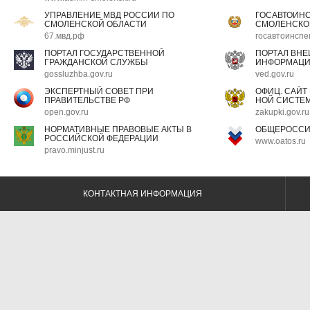
УПРАВЛЕНИЕ МВД РОССИИ ПО
ГОСАВТОИН
СМОЛЕНСКОЙ ОБЛАСТИ
СМОЛЕНСКО
67.мвд.рф
госавтоинспе
ПОРТАЛ ГОСУДАРСТВЕННОЙ
ПОРТАЛ ВН
ГРАЖДАНСКОЙ СЛУЖБЫ
ИНФОРМАЦ
gossluzhba.gov.ru
ved.gov.ru
ЭКСПЕРТНЫЙ СОВЕТ ПРИ
ОФИЦ. САЙТ
ПРАВИТЕЛЬСТВЕ РФ
НОЙ СИСТЕМ
open.gov.ru
zakupki.gov.ru
НОРМАТИВНЫЕ ПРАВОВЫЕ АКТЫ В
ОБЩЕРОССИ
РОССИЙСКОЙ ФЕДЕРАЦИИ
www.oatos.ru
pravo.minjust.ru
КОНТАКТНАЯ ИНФОРМАЦИЯ