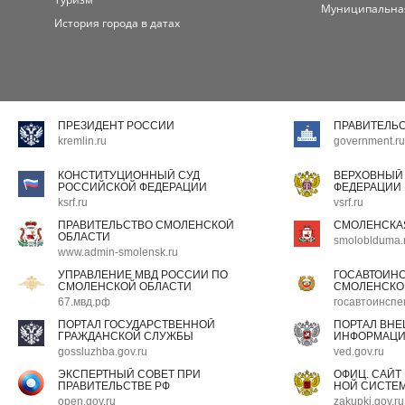
Муниципальна
История города в датах
ПРЕЗИДЕНТ РОССИИ
ПРАВИТЕЛЬ
kremlin.ru
government.ru
КОНСТИТУЦИОННЫЙ СУД
ВЕРХОВНЫЙ
РОССИЙСКОЙ ФЕДЕРАЦИИ
ФЕДЕРАЦИИ
ksrf.ru
vsrf.ru
ПРАВИТЕЛЬСТВО СМОЛЕНСКОЙ
СМОЛЕНСКА
ОБЛАСТИ
smoloblduma.
www.admin-smolensk.ru
УПРАВЛЕНИЕ МВД РОССИИ ПО
ГОСАВТОИН
СМОЛЕНСКОЙ ОБЛАСТИ
СМОЛЕНСКО
67.мвд.рф
госавтоинспе
ПОРТАЛ ГОСУДАРСТВЕННОЙ
ПОРТАЛ ВН
ГРАЖДАНСКОЙ СЛУЖБЫ
ИНФОРМАЦ
gossluzhba.gov.ru
ved.gov.ru
ЭКСПЕРТНЫЙ СОВЕТ ПРИ
ОФИЦ. САЙТ
ПРАВИТЕЛЬСТВЕ РФ
НОЙ СИСТЕМ
open.gov.ru
zakupki.gov.ru