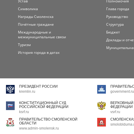
Устав
Полномочия
Символика
Глава города
Награды Смоленска
Руководство
Почётные граждане
Структура
Международные и
Бюджет
межмуниципальные связи
Доклады и отч
Туризм
Муниципальна
История города в датах
ПРЕЗИДЕНТ РОССИИ
ПРАВИТЕЛЬ
kremlin.ru
government.ru
КОНСТИТУЦИОННЫЙ СУД
ВЕРХОВНЫЙ
РОССИЙСКОЙ ФЕДЕРАЦИИ
ФЕДЕРАЦИИ
ksrf.ru
vsrf.ru
ПРАВИТЕЛЬСТВО СМОЛЕНСКОЙ
СМОЛЕНСКА
ОБЛАСТИ
smoloblduma.
www.admin-smolensk.ru