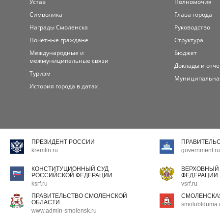
Устав
Полномочия
Символика
Глава города
Награды Смоленска
Руководство
Почётные граждане
Структура
Международные и
Бюджет
межмуниципальные связи
Доклады и отч
Туризм
Муниципальна
История города в датах
ПРЕЗИДЕНТ РОССИИ
ПРАВИТЕЛЬ
kremlin.ru
government.ru
КОНСТИТУЦИОННЫЙ СУД
ВЕРХОВНЫЙ
РОССИЙСКОЙ ФЕДЕРАЦИИ
ФЕДЕРАЦИИ
ksrf.ru
vsrf.ru
ПРАВИТЕЛЬСТВО СМОЛЕНСКОЙ
СМОЛЕНСКА
ОБЛАСТИ
smoloblduma.
www.admin-smolensk.ru