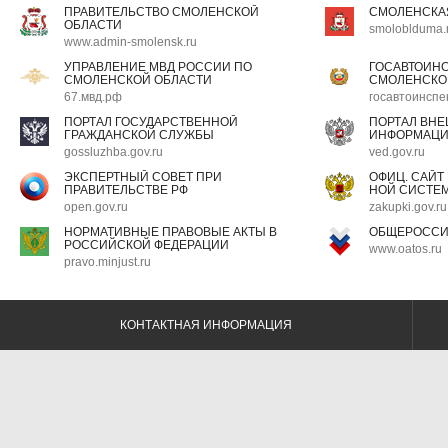
ПРАВИТЕЛЬСТВО СМОЛЕНСКОЙ
СМОЛЕНСКА
ОБЛАСТИ
smoloblduma.
www.admin-smolensk.ru
УПРАВЛЕНИЕ МВД РОССИИ ПО
ГОСАВТОИН
СМОЛЕНСКОЙ ОБЛАСТИ
СМОЛЕНСКО
67.мвд.рф
госавтоинспе
ПОРТАЛ ГОСУДАРСТВЕННОЙ
ПОРТАЛ ВН
ГРАЖДАНСКОЙ СЛУЖБЫ
ИНФОРМАЦ
gossluzhba.gov.ru
ved.gov.ru
ЭКСПЕРТНЫЙ СОВЕТ ПРИ
ОФИЦ. САЙТ
ПРАВИТЕЛЬСТВЕ РФ
НОЙ СИСТЕМ
open.gov.ru
zakupki.gov.ru
НОРМАТИВНЫЕ ПРАВОВЫЕ АКТЫ В
ОБЩЕРОССИ
РОССИЙСКОЙ ФЕДЕРАЦИИ
www.oatos.ru
pravo.minjust.ru
КОНТАКТНАЯ ИНФОРМАЦИЯ