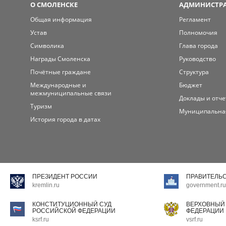
О СМОЛЕНСКЕ
АДМИНИСТРА
Общая информация
Регламент
Устав
Полномочия
Символика
Глава города
Награды Смоленска
Руководство
Почётные граждане
Структура
Международные и
Бюджет
межмуниципальные связи
Доклады и отч
Туризм
Муниципальна
История города в датах
ПРЕЗИДЕНТ РОССИИ
ПРАВИТЕЛЬ
kremlin.ru
government.ru
КОНСТИТУЦИОННЫЙ СУД
ВЕРХОВНЫЙ
РОССИЙСКОЙ ФЕДЕРАЦИИ
ФЕДЕРАЦИИ
ksrf.ru
vsrf.ru