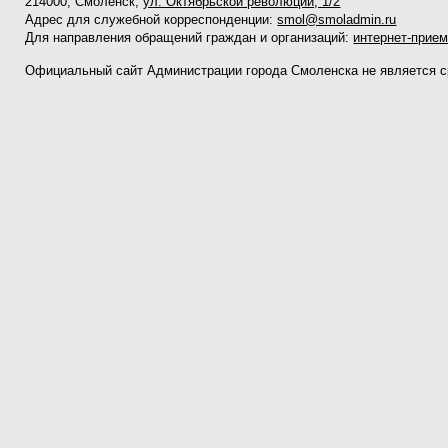
214000, Смоленск,
ул. Октябрьской революции, 1/2
Адрес для служебной корреспонденции:
smol@smoladmin.ru
Для направления обращений граждан и организаций:
интернет-прие
Официальный сайт Администрации города Смоленска не является 