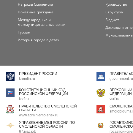
Награды Смоленска
Руководство
Почётные граждане
Структура
Международные и
Бюджет
межмуниципальные связи
Доклады и отч
Туризм
Муниципальна
История города в датах
ПРЕЗИДЕНТ РОССИИ
ПРАВИТЕЛЬ
kremlin.ru
government.ru
КОНСТИТУЦИОННЫЙ СУД
ВЕРХОВНЫЙ
РОССИЙСКОЙ ФЕДЕРАЦИИ
ФЕДЕРАЦИИ
ksrf.ru
vsrf.ru
ПРАВИТЕЛЬСТВО СМОЛЕНСКОЙ
СМОЛЕНСКА
ОБЛАСТИ
smoloblduma.
www.admin-smolensk.ru
УПРАВЛЕНИЕ МВД РОССИИ ПО
ГОСАВТОИН
СМОЛЕНСКОЙ ОБЛАСТИ
СМОЛЕНСКО
67.мвд.рф
госавтоинспе