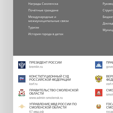
Награды Смоленска
Руково
Почётные граждане
Структ
Международные и
Бюдже
межмуниципальные связи
Доклад
Туризм
Муниц
История города в датах
ПРЕЗИДЕНТ РОССИИ
ПРА
kremlin.ru
gove
КОНСТИТУЦИОННЫЙ СУД
ВЕР
РОССИЙСКОЙ ФЕДЕРАЦИИ
ФЕД
ksrf.ru
vsrf.
ПРАВИТЕЛЬСТВО СМОЛЕНСКОЙ
СМО
ОБЛАСТИ
smol
www.admin-smolensk.ru
УПРАВЛЕНИЕ МВД РОССИИ ПО
ГОС
СМОЛЕНСКОЙ ОБЛАСТИ
СМО
67.мвд.рф
госа