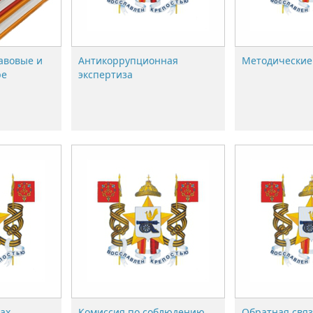
авовые и
Антикоррупционная
Методические
ре
экспертиза
ах,
Комиссия по соблюдению
Обратная связ