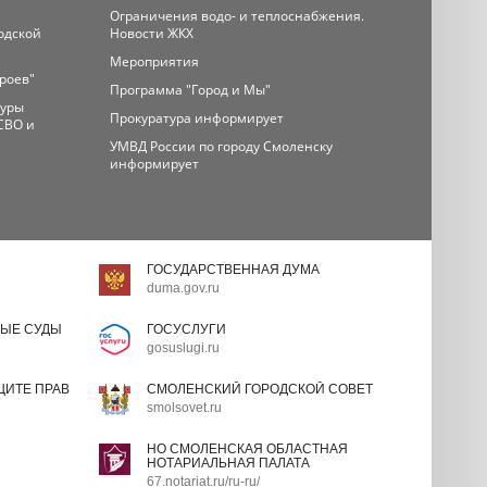
Ограничения водо- и теплоснабжения.
одской
Новости ЖКХ
Мероприятия
ероев"
Программа "Город и Мы"
туры
Прокуратура информирует
СВО и
УМВД России по городу Смоленску
информирует
ГОСУДАРСТВЕННАЯ ДУМА
duma.gov.ru
ЫЕ СУДЫ
ГОСУСЛУГИ
gosuslugi.ru
ИТЕ ПРАВ
СМОЛЕНСКИЙ ГОРОДСКОЙ СОВЕТ
smolsovet.ru
НО СМОЛЕНСКАЯ ОБЛАСТНАЯ
НОТАРИАЛЬНАЯ ПАЛАТА
67.notariat.ru/ru-ru/