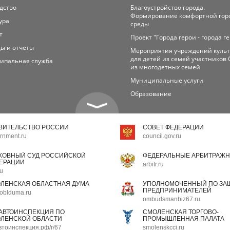
дство
Благоустройство города.
Формирование комфортной гор
ура
среды
т
Проект "Города герои - города г
ы и отчеты
Мероприятия учреждений куль
для детей из семей участников 
ипальная служба
из многодетных семей
Муниципальные услуги
Образование
ВИТЕЛЬСТВО РОССИИ
СОВЕТ ФЕДЕРАЦИИ
rnment.ru
council.gov.ru
ХОВНЫЙ СУД РОССИЙСКОЙ
ФЕДЕРАЛЬНЫЕ АРБИТРАЖН
ЕРАЦИИ
arbitr.ru
ru
ЛЕНСКАЯ ОБЛАСТНАЯ ДУМА
УПОЛНОМОЧЕННЫЙ ПО ЗАЩ
ПРЕДПРИНИМАТЕЛЕЙ
oblduma.ru
ombudsmanbiz67.ru
АВТОИНСПЕКЦИЯ ПО
СМОЛЕНСКАЯ ТОРГОВО-
ЛЕНСКОЙ ОБЛАСТИ
ПРОМЫШЛЕННАЯ ПАЛАТА
втоинспекция.рф/r/67
smolenskcci.ru