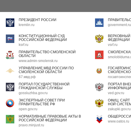
ПРЕЗИДЕНТ РОССИИ
ПРАВИТЕЛЬ
kremlin.ru
government.ru
КОНСТИТУЦИОННЫЙ СУД
ВЕРХОВНЫЙ
РОССИЙСКОЙ ФЕДЕРАЦИИ
ФЕДЕРАЦИИ
ksrf.ru
vsrf.ru
ПРАВИТЕЛЬСТВО СМОЛЕНСКОЙ
СМОЛЕНСКА
ОБЛАСТИ
smoloblduma.
www.admin-smolensk.ru
УПРАВЛЕНИЕ МВД РОССИИ ПО
ГОСАВТОИН
СМОЛЕНСКОЙ ОБЛАСТИ
СМОЛЕНСКО
67.мвд.рф
госавтоинспе
ПОРТАЛ ГОСУДАРСТВЕННОЙ
ПОРТАЛ ВН
ГРАЖДАНСКОЙ СЛУЖБЫ
ИНФОРМАЦ
gossluzhba.gov.ru
ved.gov.ru
ЭКСПЕРТНЫЙ СОВЕТ ПРИ
ОФИЦ. САЙТ
ПРАВИТЕЛЬСТВЕ РФ
НОЙ СИСТЕМ
open.gov.ru
zakupki.gov.ru
НОРМАТИВНЫЕ ПРАВОВЫЕ АКТЫ В
ОБЩЕРОССИ
РОССИЙСКОЙ ФЕДЕРАЦИИ
www.oatos.ru
pravo.minjust.ru