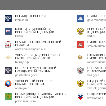
ПРЕЗИДЕНТ РОССИИ
ПРАВИТЕЛЬ
kremlin.ru
government.ru
КОНСТИТУЦИОННЫЙ СУД
ВЕРХОВНЫЙ
РОССИЙСКОЙ ФЕДЕРАЦИИ
ФЕДЕРАЦИИ
ksrf.ru
vsrf.ru
ПРАВИТЕЛЬСТВО СМОЛЕНСКОЙ
СМОЛЕНСКА
ОБЛАСТИ
smoloblduma.
www.admin-smolensk.ru
УПРАВЛЕНИЕ МВД РОССИИ ПО
ГОСАВТОИН
СМОЛЕНСКОЙ ОБЛАСТИ
СМОЛЕНСКО
67.мвд.рф
госавтоинспе
ПОРТАЛ ГОСУДАРСТВЕННОЙ
ПОРТАЛ ВН
ГРАЖДАНСКОЙ СЛУЖБЫ
ИНФОРМАЦ
gossluzhba.gov.ru
ved.gov.ru
ЭКСПЕРТНЫЙ СОВЕТ ПРИ
ОФИЦ. САЙТ
ПРАВИТЕЛЬСТВЕ РФ
НОЙ СИСТЕМ
open.gov.ru
zakupki.gov.ru
НОРМАТИВНЫЕ ПРАВОВЫЕ АКТЫ В
ОБЩЕРОССИ
РОССИЙСКОЙ ФЕДЕРАЦИИ
www.oatos.ru
pravo.minjust.ru