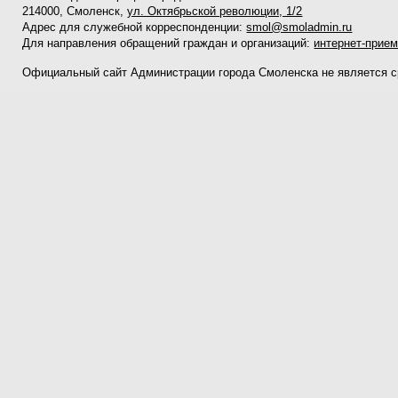
214000, Смоленск,
ул. Октябрьской революции, 1/2
Адрес для служебной корреспонденции:
smol@smoladmin.ru
Для направления обращений граждан и организаций:
интернет-прие
Официальный сайт Администрации города Смоленска не является 