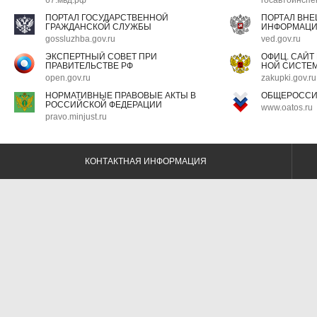
67.мвд.рф
госавтоинспе
ПОРТАЛ ГОСУДАРСТВЕННОЙ
ПОРТАЛ ВН
ГРАЖДАНСКОЙ СЛУЖБЫ
ИНФОРМАЦ
gossluzhba.gov.ru
ved.gov.ru
ЭКСПЕРТНЫЙ СОВЕТ ПРИ
ОФИЦ. САЙТ
ПРАВИТЕЛЬСТВЕ РФ
НОЙ СИСТЕМ
open.gov.ru
zakupki.gov.ru
НОРМАТИВНЫЕ ПРАВОВЫЕ АКТЫ В
ОБЩЕРОССИ
РОССИЙСКОЙ ФЕДЕРАЦИИ
www.oatos.ru
pravo.minjust.ru
КОНТАКТНАЯ ИНФОРМАЦИЯ