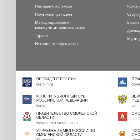
Награды Смоленска
Руково
Почётные граждане
Структ
Международные и
Бюдже
межмуниципальные связи
Доклад
Туризм
Муниц
История города в датах
ПРЕЗИДЕНТ РОССИИ
ПРА
kremlin.ru
gove
КОНСТИТУЦИОННЫЙ СУД
ВЕР
РОССИЙСКОЙ ФЕДЕРАЦИИ
ФЕД
ksrf.ru
vsrf.
ПРАВИТЕЛЬСТВО СМОЛЕНСКОЙ
СМО
ОБЛАСТИ
smol
www.admin-smolensk.ru
УПРАВЛЕНИЕ МВД РОССИИ ПО
ГОС
СМОЛЕНСКОЙ ОБЛАСТИ
СМО