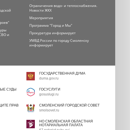
Ограничения водо- и теплоснабжения.
одской
Новости ЖКХ
Мероприятия
ероев"
Программа "Город и Мы"
туры
Прокуратура информирует
СВО и
УМВД России по городу Смоленску
информирует
ГОСУДАРСТВЕННАЯ ДУМА
duma.gov.ru
ЫЕ СУДЫ
ГОСУСЛУГИ
gosuslugi.ru
ИТЕ ПРАВ
СМОЛЕНСКИЙ ГОРОДСКОЙ СОВЕТ
smolsovet.ru
НО СМОЛЕНСКАЯ ОБЛАСТНАЯ
НОТАРИАЛЬНАЯ ПАЛАТА