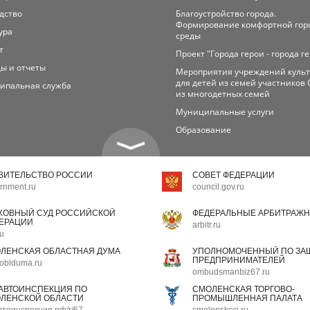
дство
Благоустройство города.
Формирование комфортной гор
ура
среды
т
Проект "Города герои - города г
ы и отчеты
Мероприятия учреждений куль
для детей из семей участников 
ипальная служба
из многодетных семей
Муниципальные услуги
Образование
ВИТЕЛЬСТВО РОССИИ
СОВЕТ ФЕДЕРАЦИИ
rnment.ru
council.gov.ru
ХОВНЫЙ СУД РОССИЙСКОЙ
ФЕДЕРАЛЬНЫЕ АРБИТРАЖН
ЕРАЦИИ
arbitr.ru
ru
ЛЕНСКАЯ ОБЛАСТНАЯ ДУМА
УПОЛНОМОЧЕННЫЙ ПО ЗАЩ
ПРЕДПРИНИМАТЕЛЕЙ
oblduma.ru
ombudsmanbiz67.ru
АВТОИНСПЕКЦИЯ ПО
СМОЛЕНСКАЯ ТОРГОВО-
ЛЕНСКОЙ ОБЛАСТИ
ПРОМЫШЛЕННАЯ ПАЛАТА