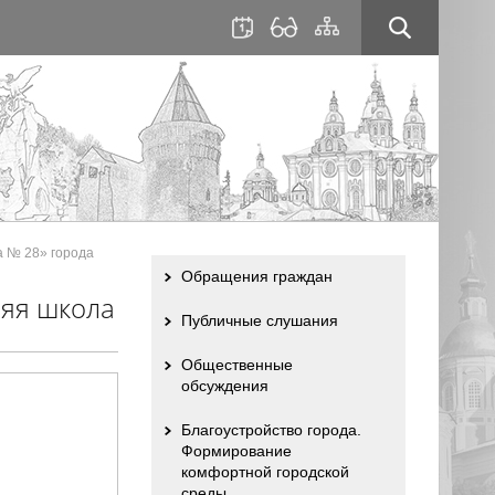
для
сайта
слабовидящих
 № 28» города
Обращения граждан
яя школа
Публичные слушания
Общественные
обсуждения
Благоустройство города.
Формирование
комфортной городской
среды