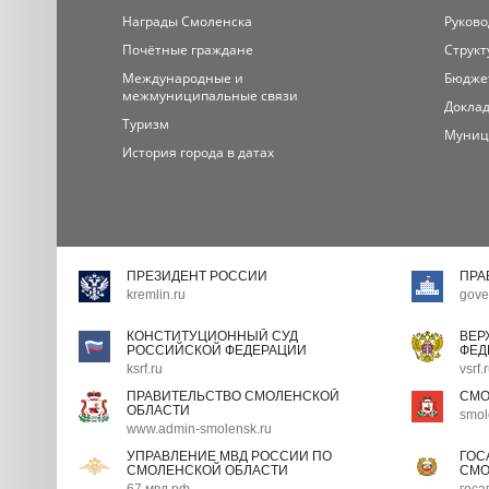
Награды Смоленска
Руково
Почётные граждане
Структ
Международные и
Бюдже
межмуниципальные связи
Доклад
Туризм
Муниц
История города в датах
ПРЕЗИДЕНТ РОССИИ
ПРА
kremlin.ru
gove
КОНСТИТУЦИОННЫЙ СУД
ВЕР
РОССИЙСКОЙ ФЕДЕРАЦИИ
ФЕД
ksrf.ru
vsrf.
ПРАВИТЕЛЬСТВО СМОЛЕНСКОЙ
СМО
ОБЛАСТИ
smol
www.admin-smolensk.ru
УПРАВЛЕНИЕ МВД РОССИИ ПО
ГОС
СМОЛЕНСКОЙ ОБЛАСТИ
СМО