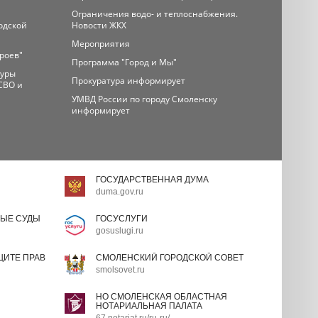
Ограничения водо- и теплоснабжения.
одской
Новости ЖКХ
Мероприятия
ероев"
Программа "Город и Мы"
туры
Прокуратура информирует
СВО и
УМВД России по городу Смоленску
информирует
ГОСУДАРСТВЕННАЯ ДУМА
duma.gov.ru
ЫЕ СУДЫ
ГОСУСЛУГИ
gosuslugi.ru
ИТЕ ПРАВ
СМОЛЕНСКИЙ ГОРОДСКОЙ СОВЕТ
smolsovet.ru
НО СМОЛЕНСКАЯ ОБЛАСТНАЯ
НОТАРИАЛЬНАЯ ПАЛАТА