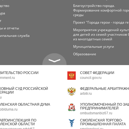
дство
Благоустройство города.
Формирование комфортной гор
ура
среды
т
Проект "Города герои - города г
ы и отчеты
Мероприятия учреждений куль
для детей из семей участников 
ипальная служба
из многодетных семей
Муниципальные услуги
Образование
ВИТЕЛЬСТВО РОССИИ
СОВЕТ ФЕДЕРАЦИИ
rnment.ru
council.gov.ru
ХОВНЫЙ СУД РОССИЙСКОЙ
ФЕДЕРАЛЬНЫЕ АРБИТРАЖН
ЕРАЦИИ
arbitr.ru
ru
ЛЕНСКАЯ ОБЛАСТНАЯ ДУМА
УПОЛНОМОЧЕННЫЙ ПО ЗАЩ
ПРЕДПРИНИМАТЕЛЕЙ
oblduma.ru
ombudsmanbiz67.ru
АВТОИНСПЕКЦИЯ ПО
СМОЛЕНСКАЯ ТОРГОВО-
ЛЕНСКОЙ ОБЛАСТИ
ПРОМЫШЛЕННАЯ ПАЛАТА