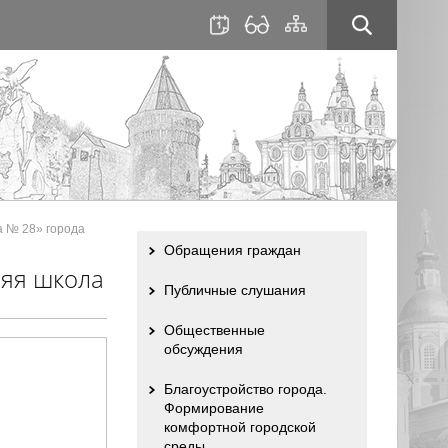
для
сайта
слабовидящих
 № 28» города
Обращения граждан
яя школа
Публичные слушания
Общественные
обсуждения
Благоустройство города.
Формирование
комфортной городской
среды