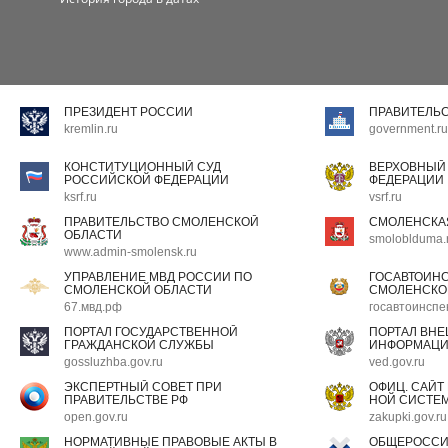
ПРЕЗИДЕНТ РОССИИ
ПРАВИТЕЛЬ
kremlin.ru
government.ru
КОНСТИТУЦИОННЫЙ СУД
ВЕРХОВНЫЙ
РОССИЙСКОЙ ФЕДЕРАЦИИ
ФЕДЕРАЦИИ
ksrf.ru
vsrf.ru
ПРАВИТЕЛЬСТВО СМОЛЕНСКОЙ
СМОЛЕНСКА
ОБЛАСТИ
smoloblduma.
www.admin-smolensk.ru
УПРАВЛЕНИЕ МВД РОССИИ ПО
ГОСАВТОИН
СМОЛЕНСКОЙ ОБЛАСТИ
СМОЛЕНСКО
67.мвд.рф
госавтоинспе
ПОРТАЛ ГОСУДАРСТВЕННОЙ
ПОРТАЛ ВН
ГРАЖДАНСКОЙ СЛУЖБЫ
ИНФОРМАЦ
gossluzhba.gov.ru
ved.gov.ru
ЭКСПЕРТНЫЙ СОВЕТ ПРИ
ОФИЦ. САЙТ
ПРАВИТЕЛЬСТВЕ РФ
НОЙ СИСТЕМ
open.gov.ru
zakupki.gov.ru
НОРМАТИВНЫЕ ПРАВОВЫЕ АКТЫ В
ОБЩЕРОССИ