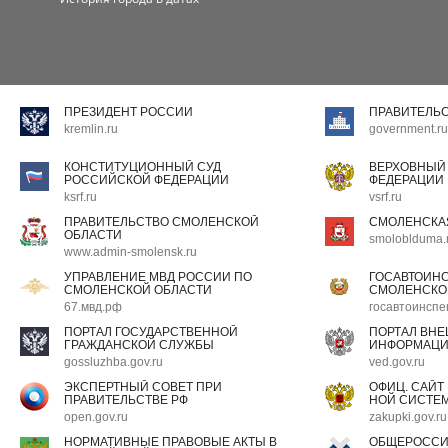
ПРЕЗИДЕНТ РОССИИ
ПРАВИТЕЛЬ
kremlin.ru
government.ru
КОНСТИТУЦИОННЫЙ СУД
ВЕРХОВНЫЙ
РОССИЙСКОЙ ФЕДЕРАЦИИ
ФЕДЕРАЦИИ
ksrf.ru
vsrf.ru
ПРАВИТЕЛЬСТВО СМОЛЕНСКОЙ
СМОЛЕНСКА
ОБЛАСТИ
smoloblduma.
www.admin-smolensk.ru
УПРАВЛЕНИЕ МВД РОССИИ ПО
ГОСАВТОИН
СМОЛЕНСКОЙ ОБЛАСТИ
СМОЛЕНСКО
67.мвд.рф
госавтоинспе
ПОРТАЛ ГОСУДАРСТВЕННОЙ
ПОРТАЛ ВН
ГРАЖДАНСКОЙ СЛУЖБЫ
ИНФОРМАЦ
gossluzhba.gov.ru
ved.gov.ru
ЭКСПЕРТНЫЙ СОВЕТ ПРИ
ОФИЦ. САЙТ
ПРАВИТЕЛЬСТВЕ РФ
НОЙ СИСТЕМ
open.gov.ru
zakupki.gov.ru
НОРМАТИВНЫЕ ПРАВОВЫЕ АКТЫ В
ОБЩЕРОССИ