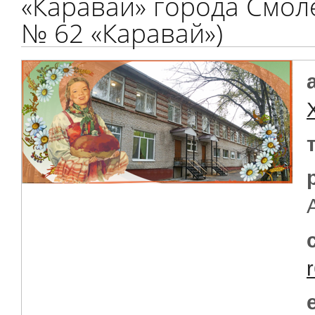
«Каравай» города Смол
№ 62 «Каравай»)