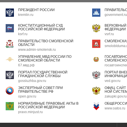
ПРЕЗИДЕНТ РОССИИ
ПРАВИТЕЛЬ
kremlin.ru
government.ru
КОНСТИТУЦИОННЫЙ СУД
ВЕРХОВНЫЙ
РОССИЙСКОЙ ФЕДЕРАЦИИ
ФЕДЕРАЦИИ
ksrf.ru
vsrf.ru
ПРАВИТЕЛЬСТВО СМОЛЕНСКОЙ
СМОЛЕНСКА
ОБЛАСТИ
smoloblduma.
www.admin-smolensk.ru
УПРАВЛЕНИЕ МВД РОССИИ ПО
ГОСАВТОИН
СМОЛЕНСКОЙ ОБЛАСТИ
СМОЛЕНСКО
67.мвд.рф
госавтоинспе
ПОРТАЛ ГОСУДАРСТВЕННОЙ
ПОРТАЛ ВН
ГРАЖДАНСКОЙ СЛУЖБЫ
ИНФОРМАЦ
gossluzhba.gov.ru
ved.gov.ru
ЭКСПЕРТНЫЙ СОВЕТ ПРИ
ОФИЦ. САЙТ
ПРАВИТЕЛЬСТВЕ РФ
НОЙ СИСТЕМ
open.gov.ru
zakupki.gov.ru
НОРМАТИВНЫЕ ПРАВОВЫЕ АКТЫ В
ОБЩЕРОССИ
РОССИЙСКОЙ ФЕДЕРАЦИИ
www.oatos.ru
pravo.minjust.ru