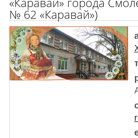
«Каравай» города Смол
№ 62 «Каравай»)