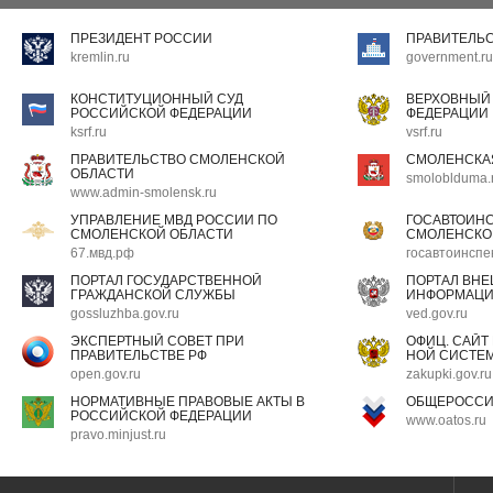
ПРЕЗИДЕНТ РОССИИ
ПРАВИТЕЛЬ
kremlin.ru
government.ru
КОНСТИТУЦИОННЫЙ СУД
ВЕРХОВНЫЙ
РОССИЙСКОЙ ФЕДЕРАЦИИ
ФЕДЕРАЦИИ
ksrf.ru
vsrf.ru
ПРАВИТЕЛЬСТВО СМОЛЕНСКОЙ
СМОЛЕНСКА
ОБЛАСТИ
smoloblduma.
www.admin-smolensk.ru
УПРАВЛЕНИЕ МВД РОССИИ ПО
ГОСАВТОИН
СМОЛЕНСКОЙ ОБЛАСТИ
СМОЛЕНСКО
67.мвд.рф
госавтоинспе
ПОРТАЛ ГОСУДАРСТВЕННОЙ
ПОРТАЛ ВН
ГРАЖДАНСКОЙ СЛУЖБЫ
ИНФОРМАЦ
gossluzhba.gov.ru
ved.gov.ru
ЭКСПЕРТНЫЙ СОВЕТ ПРИ
ОФИЦ. САЙТ
ПРАВИТЕЛЬСТВЕ РФ
НОЙ СИСТЕМ
open.gov.ru
zakupki.gov.ru
НОРМАТИВНЫЕ ПРАВОВЫЕ АКТЫ В
ОБЩЕРОССИ
РОССИЙСКОЙ ФЕДЕРАЦИИ
www.oatos.ru
pravo.minjust.ru