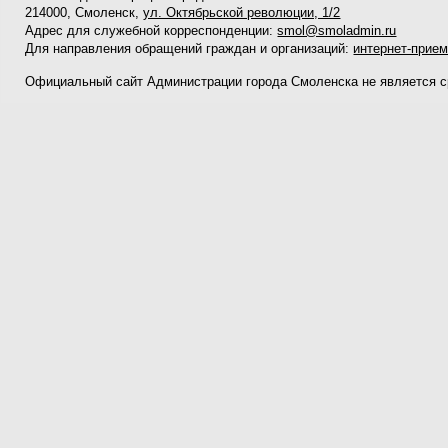
214000, Смоленск,
ул. Октябрьской революции, 1/2
Адрес для служебной корреспонденции:
smol@smoladmin.ru
Для направления обращений граждан и организаций:
интернет-прие
Официальный сайт Администрации города Смоленска не является 