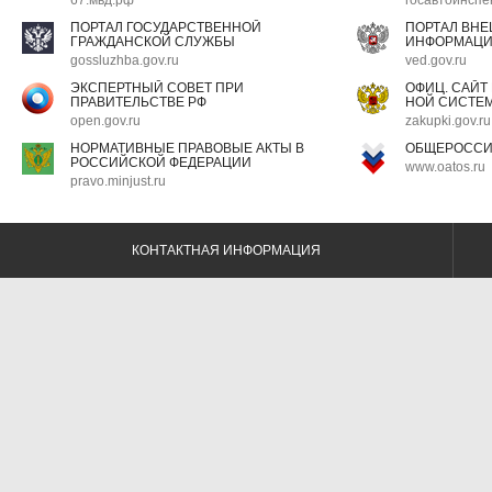
67.мвд.рф
госавтоинспе
ПОРТАЛ ГОСУДАРСТВЕННОЙ
ПОРТАЛ ВН
ГРАЖДАНСКОЙ СЛУЖБЫ
ИНФОРМАЦ
gossluzhba.gov.ru
ved.gov.ru
ЭКСПЕРТНЫЙ СОВЕТ ПРИ
ОФИЦ. САЙТ
ПРАВИТЕЛЬСТВЕ РФ
НОЙ СИСТЕМ
open.gov.ru
zakupki.gov.ru
НОРМАТИВНЫЕ ПРАВОВЫЕ АКТЫ В
ОБЩЕРОССИ
РОССИЙСКОЙ ФЕДЕРАЦИИ
www.oatos.ru
pravo.minjust.ru
КОНТАКТНАЯ ИНФОРМАЦИЯ