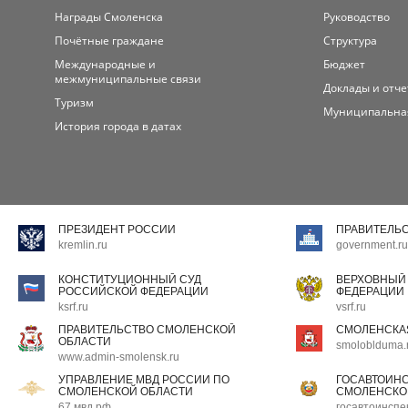
Награды Смоленска
Руководство
Почётные граждане
Структура
Международные и
Бюджет
межмуниципальные связи
Доклады и отч
Туризм
Муниципальна
История города в датах
ПРЕЗИДЕНТ РОССИИ
ПРАВИТЕЛЬ
kremlin.ru
government.ru
КОНСТИТУЦИОННЫЙ СУД
ВЕРХОВНЫЙ
РОССИЙСКОЙ ФЕДЕРАЦИИ
ФЕДЕРАЦИИ
ksrf.ru
vsrf.ru
ПРАВИТЕЛЬСТВО СМОЛЕНСКОЙ
СМОЛЕНСКА
ОБЛАСТИ
smoloblduma.
www.admin-smolensk.ru
УПРАВЛЕНИЕ МВД РОССИИ ПО
ГОСАВТОИН
СМОЛЕНСКОЙ ОБЛАСТИ
СМОЛЕНСКО
67.мвд.рф
госавтоинспе