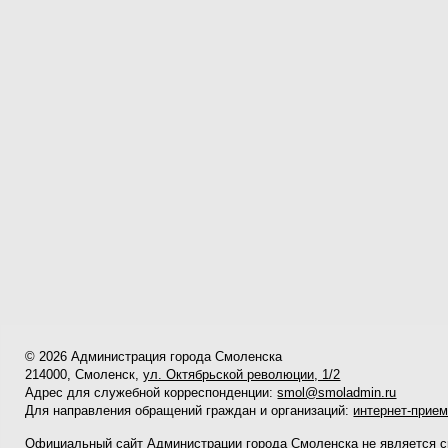
© 2026 Администрация города Смоленска
214000, Смоленск,
ул. Октябрьской революции, 1/2
Адрес для служебной корреспонденции:
smol@smoladmin.ru
Для направления обращений граждан и организаций:
интернет-прие
Официальный сайт Администрации города Смоленска не является 