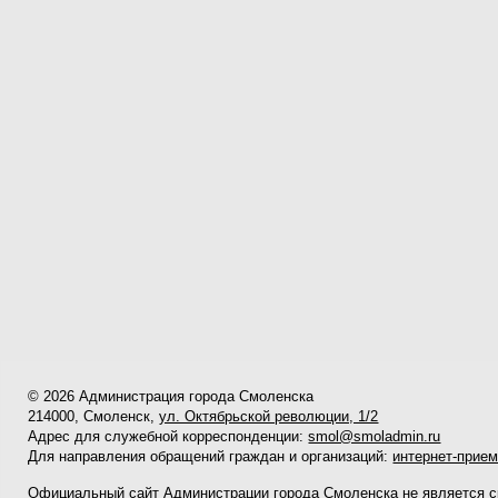
© 2026 Администрация города Смоленска
214000, Смоленск,
ул. Октябрьской революции, 1/2
Адрес для служебной корреспонденции:
smol@smoladmin.ru
Для направления обращений граждан и организаций:
интернет-прие
Официальный сайт Администрации города Смоленска не является 