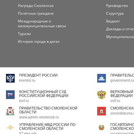
Награды Смоленска
Руководство
Почётные граждане
Структура
Международные и
Бюджет
межмуниципальные связи
Доклады и отч
Туризм
Муниципальна
История города в датах
ПРЕЗИДЕНТ РОССИИ
ПРАВИТЕЛЬ
kremlin.ru
government.ru
КОНСТИТУЦИОННЫЙ СУД
ВЕРХОВНЫЙ
РОССИЙСКОЙ ФЕДЕРАЦИИ
ФЕДЕРАЦИИ
ksrf.ru
vsrf.ru
ПРАВИТЕЛЬСТВО СМОЛЕНСКОЙ
СМОЛЕНСКА
ОБЛАСТИ
smoloblduma.
www.admin-smolensk.ru
УПРАВЛЕНИЕ МВД РОССИИ ПО
ГОСАВТОИН
СМОЛЕНСКОЙ ОБЛАСТИ
СМОЛЕНСКО
67.мвд.рф
госавтоинспе