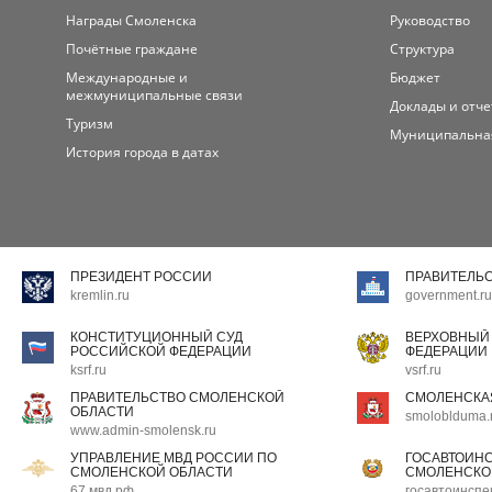
Награды Смоленска
Руководство
Почётные граждане
Структура
Международные и
Бюджет
межмуниципальные связи
Доклады и отч
Туризм
Муниципальна
История города в датах
ПРЕЗИДЕНТ РОССИИ
ПРАВИТЕЛЬ
kremlin.ru
government.ru
КОНСТИТУЦИОННЫЙ СУД
ВЕРХОВНЫЙ
РОССИЙСКОЙ ФЕДЕРАЦИИ
ФЕДЕРАЦИИ
ksrf.ru
vsrf.ru
ПРАВИТЕЛЬСТВО СМОЛЕНСКОЙ
СМОЛЕНСКА
ОБЛАСТИ
smoloblduma.
www.admin-smolensk.ru
УПРАВЛЕНИЕ МВД РОССИИ ПО
ГОСАВТОИН
СМОЛЕНСКОЙ ОБЛАСТИ
СМОЛЕНСКО
67.мвд.рф
госавтоинспе