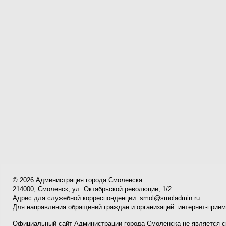
© 2026 Администрация города Смоленска
214000, Смоленск,
ул. Октябрьской революции, 1/2
Адрес для служебной корреспонденции:
smol@smoladmin.ru
Для направления обращений граждан и организаций:
интернет-прие
Официальный сайт Администрации города Смоленска не является 