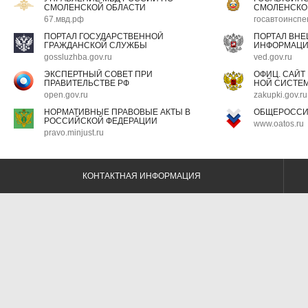
СМОЛЕНСКОЙ ОБЛАСТИ
СМОЛЕНСКО
67.мвд.рф
госавтоинспе
ПОРТАЛ ГОСУДАРСТВЕННОЙ
ПОРТАЛ ВН
ГРАЖДАНСКОЙ СЛУЖБЫ
ИНФОРМАЦ
gossluzhba.gov.ru
ved.gov.ru
ЭКСПЕРТНЫЙ СОВЕТ ПРИ
ОФИЦ. САЙТ
ПРАВИТЕЛЬСТВЕ РФ
НОЙ СИСТЕМ
open.gov.ru
zakupki.gov.ru
НОРМАТИВНЫЕ ПРАВОВЫЕ АКТЫ В
ОБЩЕРОССИ
РОССИЙСКОЙ ФЕДЕРАЦИИ
www.oatos.ru
pravo.minjust.ru
КОНТАКТНАЯ ИНФОРМАЦИЯ