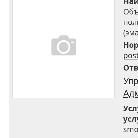
Наи
Объ
пол
(эм
Нор
pos
Отв
Упр
Адм
Усл
усл
smo