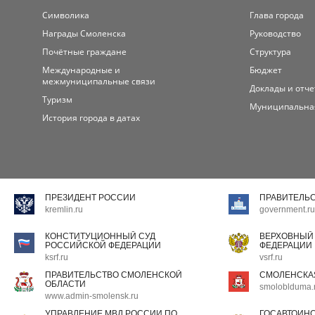
Символика
Глава города
Награды Смоленска
Руководство
Почётные граждане
Структура
Международные и
Бюджет
межмуниципальные связи
Доклады и отч
Туризм
Муниципальна
История города в датах
ПРЕЗИДЕНТ РОССИИ
ПРАВИТЕЛЬ
kremlin.ru
government.ru
КОНСТИТУЦИОННЫЙ СУД
ВЕРХОВНЫЙ
РОССИЙСКОЙ ФЕДЕРАЦИИ
ФЕДЕРАЦИИ
ksrf.ru
vsrf.ru
ПРАВИТЕЛЬСТВО СМОЛЕНСКОЙ
СМОЛЕНСКА
ОБЛАСТИ
smoloblduma.
www.admin-smolensk.ru
УПРАВЛЕНИЕ МВД РОССИИ ПО
ГОСАВТОИН