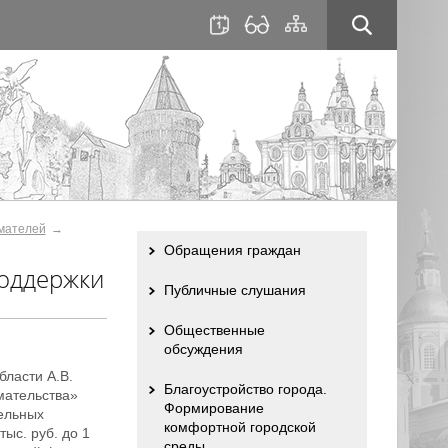
для
сайта
слабовидящих
мателей
Обращения граждан
поддержки
Публичные слушания
Общественные
обсуждения
ласти А.В.
Благоустройство города.
мательства»
Формирование
ельных
комфортной городской
ыс. руб. до 1
среды