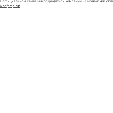
а официальном сайте микрокредитной компании «Смоленский обл
ww.sofpmp.ru/