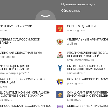
Муниципальные услуги
Образование
ВИТЕЛЬСТВО РОССИИ
СОВЕТ ФЕДЕРАЦИИ
rnment.ru
council.gov.ru
ХОВНЫЙ СУД РОССИЙСКОЙ
ФЕДЕРАЛЬНЫЕ АРБИТРАЖН
ЕРАЦИИ
arbitr.ru
ru
ЛЕНСКАЯ ОБЛАСТНАЯ ДУМА
УПОЛНОМОЧЕННЫЙ ПО ЗАЩ
ПРЕДПРИНИМАТЕЛЕЙ
oblduma.ru
ombudsmanbiz67.ru
АВТОИНСПЕКЦИЯ ПО
СМОЛЕНСКАЯ ТОРГОВО-
ЛЕНСКОЙ ОБЛАСТИ
ПРОМЫШЛЕННАЯ ПАЛАТА
втоинспекция.рф/r/67
smolenskcci.ru
ТАЛ ВНЕШНЕЭКОНОМИЧЕСКОЙ
ПОРТАЛ ПРАВОВОЙ ИНФОР
ОРМАЦИИ
pravo.gov.ru
gov.ru
Ц. САЙТ ЕДИНОЙ ИНФОРМАЦИОН-
ОФИЦ. САЙТ ДЛЯ РАЗМЕЩЕ
 СИСТЕМЫ В СФЕРЕ ЗАКУПОК
ИНФОРМАЦИИ О ПРОВЕДЕН
pki.gov.ru
torgi.gov.ru
ЕРОССИЙСКАЯ АССОЦИАЦИЯ ТОС
ОБЩЕСТВЕННЫЙ ТРАНСПОР