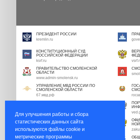
ПРЕЗИДЕНТ РОССИИ
ПРА
kremlin.ru
gove
КОНСТИТУЦИОННЫЙ СУД
ВЕР
РОССИЙСКОЙ ФЕДЕРАЦИИ
ФЕД
ksrf.ru
vsrf.
ПРАВИТЕЛЬСТВО СМОЛЕНСКОЙ
СМО
ОБЛАСТИ
smol
www.admin-smolensk.ru
УПРАВЛЕНИЕ МВД РОССИИ ПО
ГОС
СМОЛЕНСКОЙ ОБЛАСТИ
СМО
67.мвд.рф
госа
ПОРТАЛ ГОСУДАРСТВЕННОЙ
ПОР
ГРАЖДАНСКОЙ СЛУЖБЫ
ИНФ
gossluzhba.gov.ru
ved.
Для улучшения работы и сбора
ЭКСПЕРТНЫЙ СОВЕТ ПРИ
ОФИ
статистических данных сайта
ПРАВИТЕЛЬСТВЕ РФ
НОЙ
используются файлы cookie и
open.gov.ru
zaku
метрические программы
НОРМАТИВНЫЕ ПРАВОВЫЕ АКТЫ В
ОБЩ