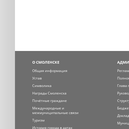
О СМОЛЕНСКЕ
АДМИ
Общая информация
Регла
Устав
Полно
Символика
Глава 
Награды Смоленска
Руково
Почётные граждане
Структ
Международные и
Бюдже
межмуниципальные связи
Доклад
Туризм
Муниц
История города в датах