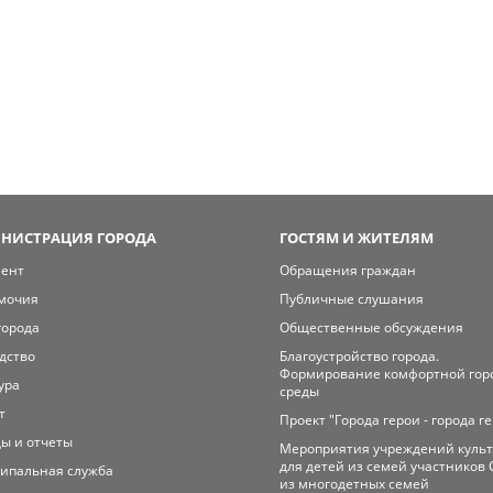
НИСТРАЦИЯ ГОРОДА
ГОСТЯМ И ЖИТЕЛЯМ
мент
Обращения граждан
мочия
Публичные слушания
города
Общественные обсуждения
дство
Благоустройство города.
Формирование комфортной гор
ура
среды
т
Проект "Города герои - города г
ы и отчеты
Мероприятия учреждений куль
для детей из семей участников 
ипальная служба
из многодетных семей