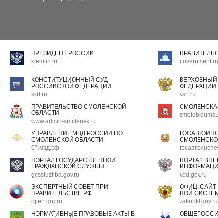
ПРЕЗИДЕНТ РОССИИ
ПРАВИТЕЛЬ
kremlin.ru
government.ru
КОНСТИТУЦИОННЫЙ СУД
ВЕРХОВНЫЙ
РОССИЙСКОЙ ФЕДЕРАЦИИ
ФЕДЕРАЦИИ
ksrf.ru
vsrf.ru
ПРАВИТЕЛЬСТВО СМОЛЕНСКОЙ
СМОЛЕНСКА
ОБЛАСТИ
smoloblduma.
www.admin-smolensk.ru
УПРАВЛЕНИЕ МВД РОССИИ ПО
ГОСАВТОИН
СМОЛЕНСКОЙ ОБЛАСТИ
СМОЛЕНСКО
67.мвд.рф
госавтоинспе
ПОРТАЛ ГОСУДАРСТВЕННОЙ
ПОРТАЛ ВН
ГРАЖДАНСКОЙ СЛУЖБЫ
ИНФОРМАЦ
gossluzhba.gov.ru
ved.gov.ru
ЭКСПЕРТНЫЙ СОВЕТ ПРИ
ОФИЦ. САЙТ
ПРАВИТЕЛЬСТВЕ РФ
НОЙ СИСТЕМ
open.gov.ru
zakupki.gov.ru
НОРМАТИВНЫЕ ПРАВОВЫЕ АКТЫ В
ОБЩЕРОССИ