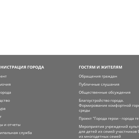
НИСТРАЦИЯ ГОРОДА
ГОСТЯМ И ЖИТЕЛЯМ
мент
Обращения граждан
мочия
Публичные слушания
города
Общественные обсуждения
дство
Благоустройство города.
Формирование комфортной гор
ура
среды
т
Проект "Города герои - города г
ы и отчеты
Мероприятия учреждений куль
для детей из семей участников 
ипальная служба
из многодетных семей