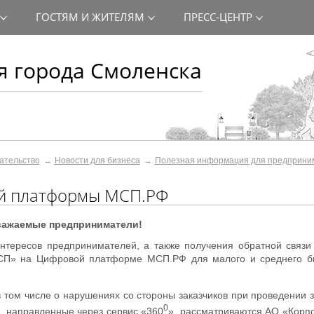
ГОСТЯМ И ЖИТЕЛЯМ
ПРЕСС-ЦЕНТР
 города Смоленска
ательство
Новости для бизнеса
Полезная информация для предприни
ой платформы МСП.РФ
важаемые предприниматели!
тересов предпринимателей, а также получения обратной связи 
МСП» на Цифровой платформе МСП.РФ для малого и среднего б
том числе о нарушениях со стороны заказчиков при проведении з
0
, направленные через сервис «360
», рассматриваются АО «Корп