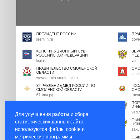
ПРЕЗИДЕНТ РОССИИ
ПРА
kremlin.ru
gove
КОНСТИТУЦИОННЫЙ СУД
ВЕР
РОССИЙСКОЙ ФЕДЕРАЦИИ
ФЕД
ksrf.ru
vsrf.
ПРАВИТЕЛЬСТВО СМОЛЕНСКОЙ
СМО
ОБЛАСТИ
smol
www.admin-smolensk.ru
УПРАВЛЕНИЕ МВД РОССИИ ПО
ГОС
СМОЛЕНСКОЙ ОБЛАСТИ
СМО
67.мвд.рф
госа
ПОРТАЛ ГОСУДАРСТВЕННОЙ
ПОР
ГРАЖДАНСКОЙ СЛУЖБЫ
ИНФ
gossluzhba.gov.ru
ved.
Для улучшения работы и сбора
ЭКСПЕРТНЫЙ СОВЕТ ПРИ
ОФИ
статистических данных сайта
ПРАВИТЕЛЬСТВЕ РФ
НОЙ
используются файлы cookie и
open.gov.ru
zaku
метрические программы
НОРМАТИВНЫЕ ПРАВОВЫЕ АКТЫ В
ОБЩ