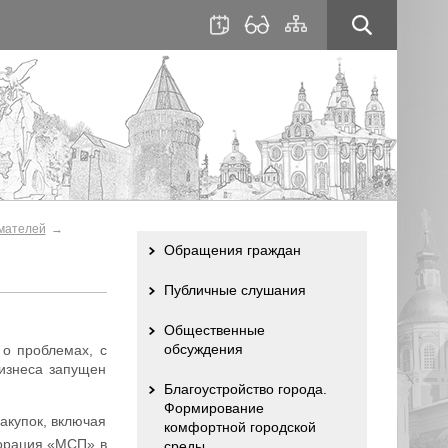
для
сайта
слабовидящих
мателей
Обращения граждан
Публичные слушания
Общественные
обсуждения
о проблемах, с
изнеса запущен
Благоустройство города.
Формирование
акупок, включая
комфортной городской
орация «МСП» в
среды