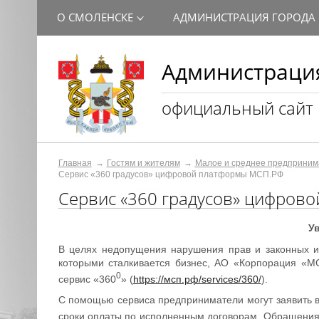
О СМОЛЕНСКЕ
АДМИНИСТРАЦИЯ ГОРОДА
Администрация
официальный сайт
Главная
Гостям и жителям
Малое и среднее предприним
Сервис «360 градусов» цифровой платформы МСП.РФ
Сервис «360 градусов» цифров
У
В целях недопущения нарушения прав и законных ин
которыми сталкивается бизнес, АО «Корпорация «
0
сервис «360
» (
https://мсп.рф/services/360/
).
С помощью сервиса предприниматели могут заявить в 
сроки оплаты по исполненным договорам. Обращения