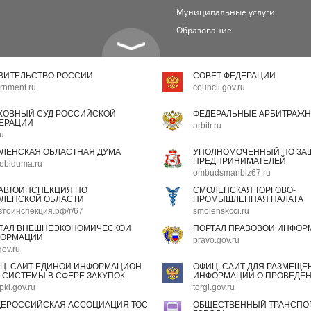
Муниципальные услуги
Образование
ВИТЕЛЬСТВО РОССИИ
СОВЕТ ФЕДЕРАЦИИ
rnment.ru
council.gov.ru
ХОВНЫЙ СУД РОССИЙСКОЙ
ФЕДЕРАЛЬНЫЕ АРБИТРАЖН
ЕРАЦИИ
arbitr.ru
ru
ЛЕНСКАЯ ОБЛАСТНАЯ ДУМА
УПОЛНОМОЧЕННЫЙ ПО ЗАЩ
ПРЕДПРИНИМАТЕЛЕЙ
oblduma.ru
ombudsmanbiz67.ru
АВТОИНСПЕКЦИЯ ПО
СМОЛЕНСКАЯ ТОРГОВО-
ЛЕНСКОЙ ОБЛАСТИ
ПРОМЫШЛЕННАЯ ПАЛАТА
втоинспекция.рф/r/67
smolenskcci.ru
ТАЛ ВНЕШНЕЭКОНОМИЧЕСКОЙ
ПОРТАЛ ПРАВОВОЙ ИНФОР
ОРМАЦИИ
pravo.gov.ru
gov.ru
Ц. САЙТ ЕДИНОЙ ИНФОРМАЦИОН-
ОФИЦ. САЙТ ДЛЯ РАЗМЕЩЕ
 СИСТЕМЫ В СФЕРЕ ЗАКУПОК
ИНФОРМАЦИИ О ПРОВЕДЕН
pki.gov.ru
torgi.gov.ru
ЕРОССИЙСКАЯ АССОЦИАЦИЯ ТОС
ОБЩЕСТВЕННЫЙ ТРАНСПОР