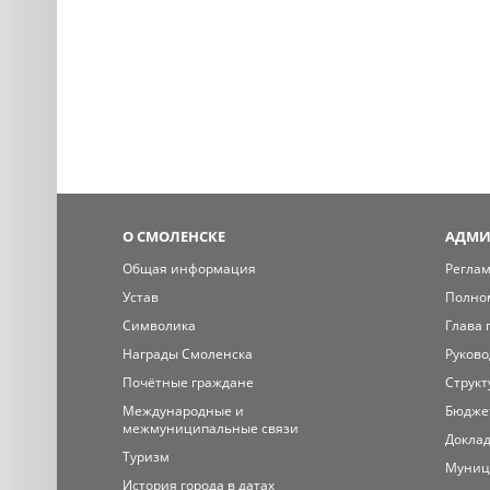
О СМОЛЕНСКЕ
АДМИ
Общая информация
Регла
Устав
Полно
Символика
Глава 
Награды Смоленска
Руково
Почётные граждане
Структ
Международные и
Бюдже
межмуниципальные связи
Доклад
Туризм
Муниц
История города в датах