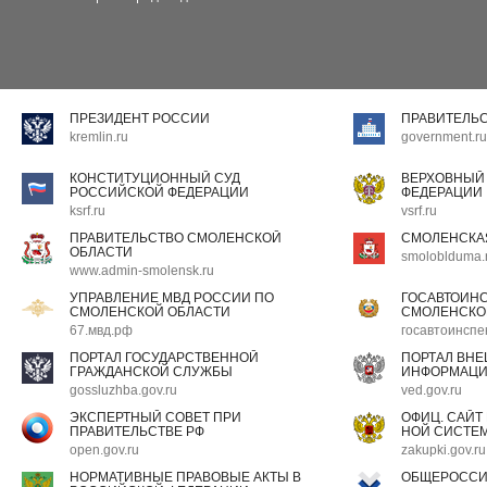
ПРЕЗИДЕНТ РОССИИ
ПРАВИТЕЛЬ
kremlin.ru
government.ru
КОНСТИТУЦИОННЫЙ СУД
ВЕРХОВНЫЙ
РОССИЙСКОЙ ФЕДЕРАЦИИ
ФЕДЕРАЦИИ
ksrf.ru
vsrf.ru
ПРАВИТЕЛЬСТВО СМОЛЕНСКОЙ
СМОЛЕНСКА
ОБЛАСТИ
smoloblduma.
www.admin-smolensk.ru
УПРАВЛЕНИЕ МВД РОССИИ ПО
ГОСАВТОИН
СМОЛЕНСКОЙ ОБЛАСТИ
СМОЛЕНСКО
67.мвд.рф
госавтоинспе
ПОРТАЛ ГОСУДАРСТВЕННОЙ
ПОРТАЛ ВН
ГРАЖДАНСКОЙ СЛУЖБЫ
ИНФОРМАЦ
gossluzhba.gov.ru
ved.gov.ru
ЭКСПЕРТНЫЙ СОВЕТ ПРИ
ОФИЦ. САЙТ
ПРАВИТЕЛЬСТВЕ РФ
НОЙ СИСТЕМ
open.gov.ru
zakupki.gov.ru
НОРМАТИВНЫЕ ПРАВОВЫЕ АКТЫ В
ОБЩЕРОССИ