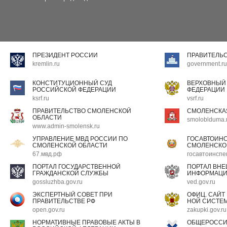
ПРЕЗИДЕНТ РОССИИ
ПРАВИТЕЛЬ
kremlin.ru
government.ru
КОНСТИТУЦИОННЫЙ СУД
ВЕРХОВНЫЙ
РОССИЙСКОЙ ФЕДЕРАЦИИ
ФЕДЕРАЦИИ
ksrf.ru
vsrf.ru
ПРАВИТЕЛЬСТВО СМОЛЕНСКОЙ
СМОЛЕНСКА
ОБЛАСТИ
smoloblduma.
www.admin-smolensk.ru
УПРАВЛЕНИЕ МВД РОССИИ ПО
ГОСАВТОИН
СМОЛЕНСКОЙ ОБЛАСТИ
СМОЛЕНСКО
67.мвд.рф
госавтоинспе
ПОРТАЛ ГОСУДАРСТВЕННОЙ
ПОРТАЛ ВН
ГРАЖДАНСКОЙ СЛУЖБЫ
ИНФОРМАЦ
gossluzhba.gov.ru
ved.gov.ru
ЭКСПЕРТНЫЙ СОВЕТ ПРИ
ОФИЦ. САЙТ
ПРАВИТЕЛЬСТВЕ РФ
НОЙ СИСТЕМ
open.gov.ru
zakupki.gov.ru
НОРМАТИВНЫЕ ПРАВОВЫЕ АКТЫ В
ОБЩЕРОССИ