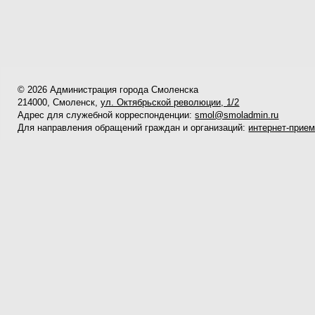
© 2026 Администрация города Смоленска
214000, Смоленск,
ул. Октябрьской революции, 1/2
Адрес для служебной корреспонденции:
smol@smoladmin.ru
Для направления обращений граждан и организаций:
интернет-прие
Официальный сайт Администрации города Смоленска не является 