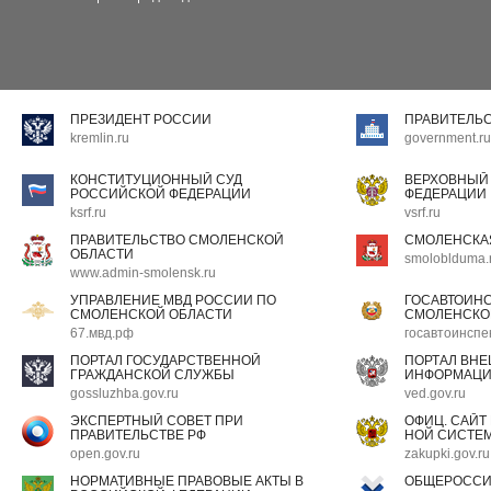
ПРЕЗИДЕНТ РОССИИ
ПРАВИТЕЛЬ
kremlin.ru
government.ru
КОНСТИТУЦИОННЫЙ СУД
ВЕРХОВНЫЙ
РОССИЙСКОЙ ФЕДЕРАЦИИ
ФЕДЕРАЦИИ
ksrf.ru
vsrf.ru
ПРАВИТЕЛЬСТВО СМОЛЕНСКОЙ
СМОЛЕНСКА
ОБЛАСТИ
smoloblduma.
www.admin-smolensk.ru
УПРАВЛЕНИЕ МВД РОССИИ ПО
ГОСАВТОИН
СМОЛЕНСКОЙ ОБЛАСТИ
СМОЛЕНСКО
67.мвд.рф
госавтоинспе
ПОРТАЛ ГОСУДАРСТВЕННОЙ
ПОРТАЛ ВН
ГРАЖДАНСКОЙ СЛУЖБЫ
ИНФОРМАЦ
gossluzhba.gov.ru
ved.gov.ru
ЭКСПЕРТНЫЙ СОВЕТ ПРИ
ОФИЦ. САЙТ
ПРАВИТЕЛЬСТВЕ РФ
НОЙ СИСТЕМ
open.gov.ru
zakupki.gov.ru
НОРМАТИВНЫЕ ПРАВОВЫЕ АКТЫ В
ОБЩЕРОССИ