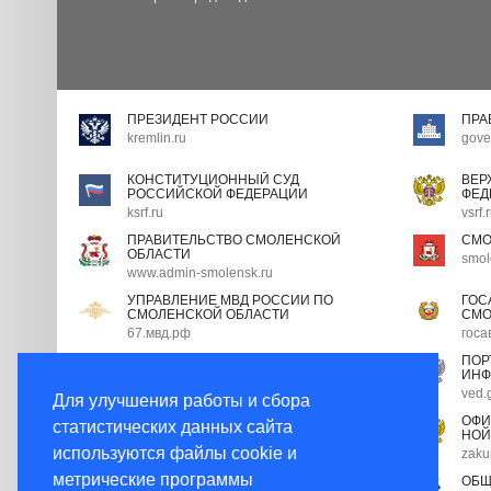
ПРЕЗИДЕНТ РОССИИ
ПРА
kremlin.ru
gove
КОНСТИТУЦИОННЫЙ СУД
ВЕР
РОССИЙСКОЙ ФЕДЕРАЦИИ
ФЕД
ksrf.ru
vsrf.
ПРАВИТЕЛЬСТВО СМОЛЕНСКОЙ
СМО
ОБЛАСТИ
smol
www.admin-smolensk.ru
УПРАВЛЕНИЕ МВД РОССИИ ПО
ГОС
СМОЛЕНСКОЙ ОБЛАСТИ
СМО
67.мвд.рф
госа
ПОРТАЛ ГОСУДАРСТВЕННОЙ
ПОР
ГРАЖДАНСКОЙ СЛУЖБЫ
ИНФ
gossluzhba.gov.ru
ved.
Для улучшения работы и сбора
ЭКСПЕРТНЫЙ СОВЕТ ПРИ
ОФИ
статистических данных сайта
ПРАВИТЕЛЬСТВЕ РФ
НОЙ
используются файлы cookie и
open.gov.ru
zaku
метрические программы
НОРМАТИВНЫЕ ПРАВОВЫЕ АКТЫ В
ОБЩ