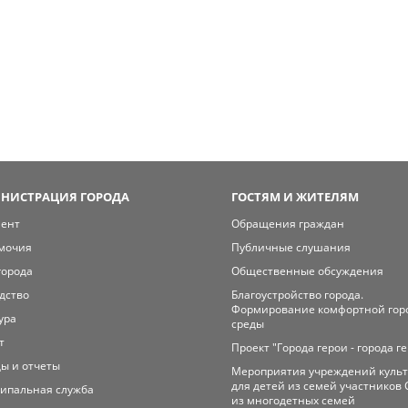
НИСТРАЦИЯ ГОРОДА
ГОСТЯМ И ЖИТЕЛЯМ
мент
Обращения граждан
мочия
Публичные слушания
города
Общественные обсуждения
дство
Благоустройство города.
Формирование комфортной гор
ура
среды
т
Проект "Города герои - города г
ы и отчеты
Мероприятия учреждений куль
для детей из семей участников 
ипальная служба
из многодетных семей