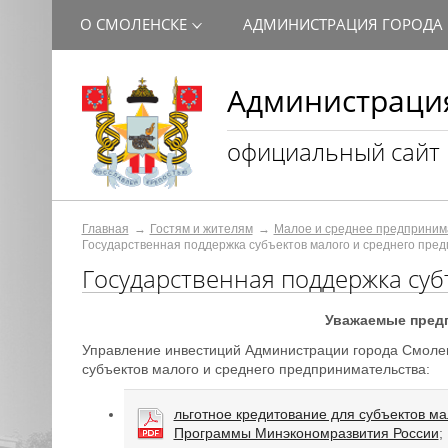
О СМОЛЕНСКЕ
АДМИНИСТРАЦИЯ ГОРОДА
Администрация
официальный сайт
Главная
Гостям и жителям
Малое и среднее предприним
Государственная поддержка субъектов малого и среднего пре
Государственная поддержка суб
Уважаемые предп
Управление инвестиций Администрации города Смоле
субъектов малого и среднего предпринимательства:
льготное кредитование для субъектов ма
Программы Минэкономразвития России
;