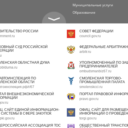
Муниципальные услуги
Образование
ВИТЕЛЬСТВО РОССИИ
СОВЕТ ФЕДЕРАЦИИ
rnment.ru
council.gov.ru
ХОВНЫЙ СУД РОССИЙСКОЙ
ФЕДЕРАЛЬНЫЕ АРБИТРАЖН
ЕРАЦИИ
arbitr.ru
ru
ЛЕНСКАЯ ОБЛАСТНАЯ ДУМА
УПОЛНОМОЧЕННЫЙ ПО ЗАЩ
ПРЕДПРИНИМАТЕЛЕЙ
oblduma.ru
ombudsmanbiz67.ru
АВТОИНСПЕКЦИЯ ПО
СМОЛЕНСКАЯ ТОРГОВО-
ЛЕНСКОЙ ОБЛАСТИ
ПРОМЫШЛЕННАЯ ПАЛАТА
втоинспекция.рф/r/67
smolenskcci.ru
ТАЛ ВНЕШНЕЭКОНОМИЧЕСКОЙ
ПОРТАЛ ПРАВОВОЙ ИНФОР
ОРМАЦИИ
pravo.gov.ru
gov.ru
Ц. САЙТ ЕДИНОЙ ИНФОРМАЦИОН-
ОФИЦ. САЙТ ДЛЯ РАЗМЕЩЕ
 СИСТЕМЫ В СФЕРЕ ЗАКУПОК
ИНФОРМАЦИИ О ПРОВЕДЕН
pki.gov.ru
torgi.gov.ru
ЕРОССИЙСКАЯ АССОЦИАЦИЯ ТОС
ОБЩЕСТВЕННЫЙ ТРАНСПОР