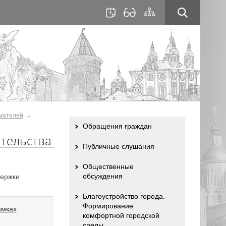
для
сайта
слабовидящих
мателей
Обращения граждан
ательства
Публичные слушания
Общественные
обсуждения
держки
Благоустройство города.
Формирование
амках
комфортной городской
среды