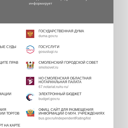
информирует
ГОСУДАРСТВЕННАЯ ДУМА
duma.gov.ru
ЫЕ СУДЫ
ГОСУСЛУГИ
gosuslugi.ru
ИТЕ ПРАВ
СМОЛЕНСКИЙ ГОРОДСКОЙ СОВЕТ
smolsovet.ru
НО СМОЛЕНСКАЯ ОБЛАСТНАЯ
НОТАРИАЛЬНАЯ ПАЛАТА
67.notariat.ru/ru-ru/
МАЦИИ
ЭЛЕКТРОННЫЙ БЮДЖЕТ
budget.gov.ru
НИЯ
ОФИЦ. САЙТ ДЛЯ РАЗМЕЩЕНИЯ
ИИ ТОРГОВ
ИНФОРМАЦИИ О МУН. УЧРЕЖДЕНИЯХ
bus.gov.ru/independentRating/list
Т НА КАРТЕ