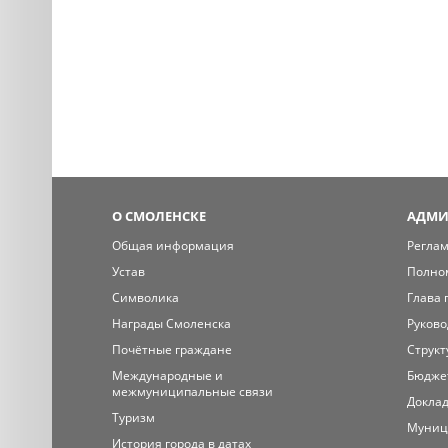
О СМОЛЕНСКЕ
АДМИ
Общая информация
Регла
Устав
Полно
Символика
Глава 
Награды Смоленска
Руково
Почётные граждане
Структ
Международные и
Бюдже
межмуниципальные связи
Доклад
Туризм
Муниц
История города в датах