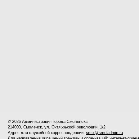
© 2026 Администрация города Смоленска
214000, Смоленск,
ул. Октябрьской революции, 1/2
Адрес для служебной корреспонденции:
smol@smoladmin.ru
Для направления обращений граждан и организаций:
интернет-прие