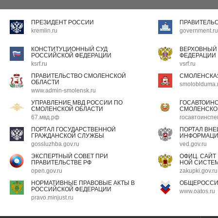
ПРЕЗИДЕНТ РОССИИ
ПРАВИТЕЛЬ
kremlin.ru
government.ru
КОНСТИТУЦИОННЫЙ СУД
ВЕРХОВНЫЙ
РОССИЙСКОЙ ФЕДЕРАЦИИ
ФЕДЕРАЦИИ
ksrf.ru
vsrf.ru
ПРАВИТЕЛЬСТВО СМОЛЕНСКОЙ
СМОЛЕНСКА
ОБЛАСТИ
smoloblduma.
www.admin-smolensk.ru
УПРАВЛЕНИЕ МВД РОССИИ ПО
ГОСАВТОИН
СМОЛЕНСКОЙ ОБЛАСТИ
СМОЛЕНСКО
67.мвд.рф
госавтоинспе
ПОРТАЛ ГОСУДАРСТВЕННОЙ
ПОРТАЛ ВН
ГРАЖДАНСКОЙ СЛУЖБЫ
ИНФОРМАЦ
gossluzhba.gov.ru
ved.gov.ru
ЭКСПЕРТНЫЙ СОВЕТ ПРИ
ОФИЦ. САЙТ
ПРАВИТЕЛЬСТВЕ РФ
НОЙ СИСТЕМ
open.gov.ru
zakupki.gov.ru
НОРМАТИВНЫЕ ПРАВОВЫЕ АКТЫ В
ОБЩЕРОССИ
РОССИЙСКОЙ ФЕДЕРАЦИИ
www.oatos.ru
pravo.minjust.ru