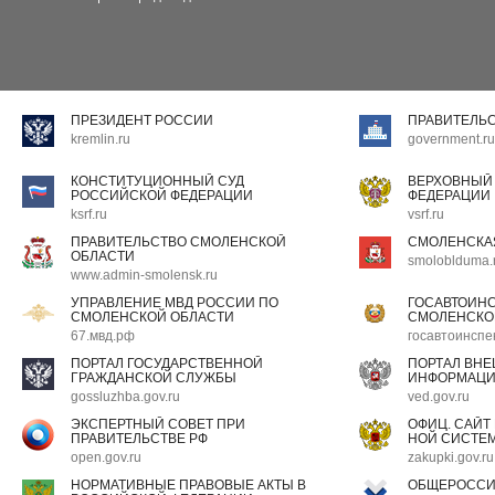
ПРЕЗИДЕНТ РОССИИ
ПРАВИТЕЛЬ
kremlin.ru
government.ru
КОНСТИТУЦИОННЫЙ СУД
ВЕРХОВНЫЙ
РОССИЙСКОЙ ФЕДЕРАЦИИ
ФЕДЕРАЦИИ
ksrf.ru
vsrf.ru
ПРАВИТЕЛЬСТВО СМОЛЕНСКОЙ
СМОЛЕНСКА
ОБЛАСТИ
smoloblduma.
www.admin-smolensk.ru
УПРАВЛЕНИЕ МВД РОССИИ ПО
ГОСАВТОИН
СМОЛЕНСКОЙ ОБЛАСТИ
СМОЛЕНСКО
67.мвд.рф
госавтоинспе
ПОРТАЛ ГОСУДАРСТВЕННОЙ
ПОРТАЛ ВН
ГРАЖДАНСКОЙ СЛУЖБЫ
ИНФОРМАЦ
gossluzhba.gov.ru
ved.gov.ru
ЭКСПЕРТНЫЙ СОВЕТ ПРИ
ОФИЦ. САЙТ
ПРАВИТЕЛЬСТВЕ РФ
НОЙ СИСТЕМ
open.gov.ru
zakupki.gov.ru
НОРМАТИВНЫЕ ПРАВОВЫЕ АКТЫ В
ОБЩЕРОССИ