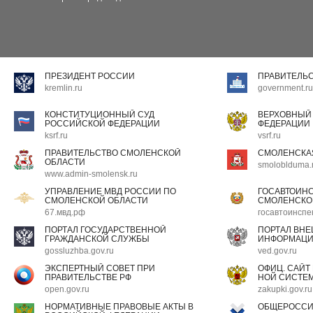
ПРЕЗИДЕНТ РОССИИ
ПРАВИТЕЛЬ
kremlin.ru
government.ru
КОНСТИТУЦИОННЫЙ СУД
ВЕРХОВНЫЙ
РОССИЙСКОЙ ФЕДЕРАЦИИ
ФЕДЕРАЦИИ
ksrf.ru
vsrf.ru
ПРАВИТЕЛЬСТВО СМОЛЕНСКОЙ
СМОЛЕНСКА
ОБЛАСТИ
smoloblduma.
www.admin-smolensk.ru
УПРАВЛЕНИЕ МВД РОССИИ ПО
ГОСАВТОИН
СМОЛЕНСКОЙ ОБЛАСТИ
СМОЛЕНСКО
67.мвд.рф
госавтоинспе
ПОРТАЛ ГОСУДАРСТВЕННОЙ
ПОРТАЛ ВН
ГРАЖДАНСКОЙ СЛУЖБЫ
ИНФОРМАЦ
gossluzhba.gov.ru
ved.gov.ru
ЭКСПЕРТНЫЙ СОВЕТ ПРИ
ОФИЦ. САЙТ
ПРАВИТЕЛЬСТВЕ РФ
НОЙ СИСТЕМ
open.gov.ru
zakupki.gov.ru
НОРМАТИВНЫЕ ПРАВОВЫЕ АКТЫ В
ОБЩЕРОССИ