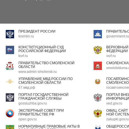
ПРЕЗИДЕНТ РОССИИ
ПРАВИТЕЛЬ
kremlin.ru
government.ru
КОНСТИТУЦИОННЫЙ СУД
ВЕРХОВНЫЙ
РОССИЙСКОЙ ФЕДЕРАЦИИ
ФЕДЕРАЦИИ
ksrf.ru
vsrf.ru
ПРАВИТЕЛЬСТВО СМОЛЕНСКОЙ
СМОЛЕНСКА
ОБЛАСТИ
smoloblduma.
www.admin-smolensk.ru
УПРАВЛЕНИЕ МВД РОССИИ ПО
ГОСАВТОИН
СМОЛЕНСКОЙ ОБЛАСТИ
СМОЛЕНСКО
67.мвд.рф
госавтоинспе
ПОРТАЛ ГОСУДАРСТВЕННОЙ
ПОРТАЛ ВН
ГРАЖДАНСКОЙ СЛУЖБЫ
ИНФОРМАЦ
gossluzhba.gov.ru
ved.gov.ru
ЭКСПЕРТНЫЙ СОВЕТ ПРИ
ОФИЦ. САЙТ
ПРАВИТЕЛЬСТВЕ РФ
НОЙ СИСТЕМ
open.gov.ru
zakupki.gov.ru
НОРМАТИВНЫЕ ПРАВОВЫЕ АКТЫ В
ОБЩЕРОССИ