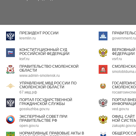
ПРЕЗИДЕНТ РОССИИ
ПРАВИТЕЛЬ
kremlin.ru
government.ru
КОНСТИТУЦИОННЫЙ СУД
ВЕРХОВНЫЙ
РОССИЙСКОЙ ФЕДЕРАЦИИ
ФЕДЕРАЦИИ
ksrf.ru
vsrf.ru
ПРАВИТЕЛЬСТВО СМОЛЕНСКОЙ
СМОЛЕНСКА
ОБЛАСТИ
smoloblduma.
www.admin-smolensk.ru
УПРАВЛЕНИЕ МВД РОССИИ ПО
ГОСАВТОИН
СМОЛЕНСКОЙ ОБЛАСТИ
СМОЛЕНСКО
67.мвд.рф
госавтоинспе
ПОРТАЛ ГОСУДАРСТВЕННОЙ
ПОРТАЛ ВН
ГРАЖДАНСКОЙ СЛУЖБЫ
ИНФОРМАЦ
gossluzhba.gov.ru
ved.gov.ru
ЭКСПЕРТНЫЙ СОВЕТ ПРИ
ОФИЦ. САЙТ
ПРАВИТЕЛЬСТВЕ РФ
НОЙ СИСТЕМ
open.gov.ru
zakupki.gov.ru
НОРМАТИВНЫЕ ПРАВОВЫЕ АКТЫ В
ОБЩЕРОССИ