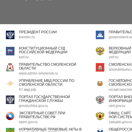
ПРЕЗИДЕНТ РОССИИ
ПРАВИТЕЛЬ
kremlin.ru
government.ru
КОНСТИТУЦИОННЫЙ СУД
ВЕРХОВНЫЙ
РОССИЙСКОЙ ФЕДЕРАЦИИ
ФЕДЕРАЦИИ
ksrf.ru
vsrf.ru
ПРАВИТЕЛЬСТВО СМОЛЕНСКОЙ
СМОЛЕНСКА
ОБЛАСТИ
smoloblduma.
www.admin-smolensk.ru
УПРАВЛЕНИЕ МВД РОССИИ ПО
ГОСАВТОИН
СМОЛЕНСКОЙ ОБЛАСТИ
СМОЛЕНСКО
67.мвд.рф
госавтоинспе
ПОРТАЛ ГОСУДАРСТВЕННОЙ
ПОРТАЛ ВН
ГРАЖДАНСКОЙ СЛУЖБЫ
ИНФОРМАЦ
gossluzhba.gov.ru
ved.gov.ru
ЭКСПЕРТНЫЙ СОВЕТ ПРИ
ОФИЦ. САЙТ
ПРАВИТЕЛЬСТВЕ РФ
НОЙ СИСТЕМ
open.gov.ru
zakupki.gov.ru
НОРМАТИВНЫЕ ПРАВОВЫЕ АКТЫ В
ОБЩЕРОССИ