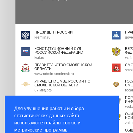
ПРЕЗИДЕНТ РОССИИ
ПРА
kremlin.ru
gove
КОНСТИТУЦИОННЫЙ СУД
ВЕР
РОССИЙСКОЙ ФЕДЕРАЦИИ
ФЕД
ksrf.ru
vsrf.
ПРАВИТЕЛЬСТВО СМОЛЕНСКОЙ
СМО
ОБЛАСТИ
smol
www.admin-smolensk.ru
УПРАВЛЕНИЕ МВД РОССИИ ПО
ГОС
СМОЛЕНСКОЙ ОБЛАСТИ
СМО
67.мвд.рф
госа
ПОРТАЛ ГОСУДАРСТВЕННОЙ
ПОР
ГРАЖДАНСКОЙ СЛУЖБЫ
ИНФ
gossluzhba.gov.ru
ved.
Для улучшения работы и сбора
ЭКСПЕРТНЫЙ СОВЕТ ПРИ
ОФИ
статистических данных сайта
ПРАВИТЕЛЬСТВЕ РФ
НОЙ
используются файлы cookie и
open.gov.ru
zaku
метрические программы
НОРМАТИВНЫЕ ПРАВОВЫЕ АКТЫ В
ОБЩ