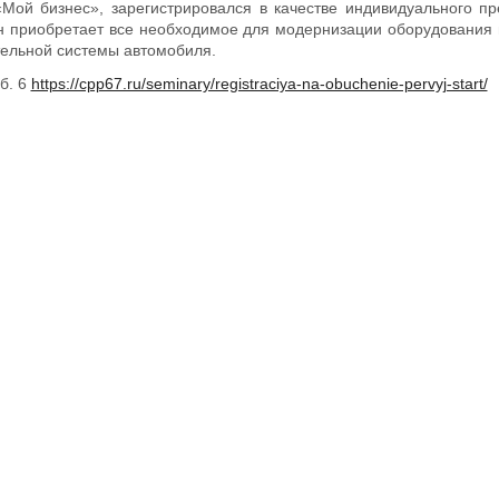
Мой бизнес», зарегистрировался в качестве индивидуального п
 он приобретает все необходимое для модернизации оборудования 
тельной системы автомобиля.
б. 6
https://cpp67.ru/seminary/registraciya-na-obuchenie-pervyj-start/