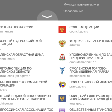
Муниципальные услуги
Образование
ВИТЕЛЬСТВО РОССИИ
СОВЕТ ФЕДЕРАЦИИ
rnment.ru
council.gov.ru
ХОВНЫЙ СУД РОССИЙСКОЙ
ФЕДЕРАЛЬНЫЕ АРБИТРАЖН
ЕРАЦИИ
arbitr.ru
ru
ЛЕНСКАЯ ОБЛАСТНАЯ ДУМА
УПОЛНОМОЧЕННЫЙ ПО ЗАЩ
ПРЕДПРИНИМАТЕЛЕЙ
oblduma.ru
ombudsmanbiz67.ru
АВТОИНСПЕКЦИЯ ПО
СМОЛЕНСКАЯ ТОРГОВО-
ЛЕНСКОЙ ОБЛАСТИ
ПРОМЫШЛЕННАЯ ПАЛАТА
втоинспекция.рф/r/67
smolenskcci.ru
ТАЛ ВНЕШНЕЭКОНОМИЧЕСКОЙ
ПОРТАЛ ПРАВОВОЙ ИНФОР
ОРМАЦИИ
pravo.gov.ru
gov.ru
Ц. САЙТ ЕДИНОЙ ИНФОРМАЦИОН-
ОФИЦ. САЙТ ДЛЯ РАЗМЕЩЕ
 СИСТЕМЫ В СФЕРЕ ЗАКУПОК
ИНФОРМАЦИИ О ПРОВЕДЕН
pki.gov.ru
torgi.gov.ru
ЕРОССИЙСКАЯ АССОЦИАЦИЯ ТОС
ОБЩЕСТВЕННЫЙ ТРАНСПОР