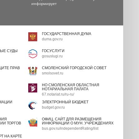
информирует
ГОСУДАРСТВЕННАЯ ДУМА
duma.gov.ru
ЫЕ СУДЫ
ГОСУСЛУГИ
gosuslugi.ru
ИТЕ ПРАВ
СМОЛЕНСКИЙ ГОРОДСКОЙ СОВЕТ
smolsovet.ru
НО СМОЛЕНСКАЯ ОБЛАСТНАЯ
НОТАРИАЛЬНАЯ ПАЛАТА
67.notariat.ru/ru-ru/
МАЦИИ
ЭЛЕКТРОННЫЙ БЮДЖЕТ
budget.gov.ru
НИЯ
ОФИЦ. САЙТ ДЛЯ РАЗМЕЩЕНИЯ
ИИ ТОРГОВ
ИНФОРМАЦИИ О МУН. УЧРЕЖДЕНИЯХ
bus.gov.ru/independentRating/list
Т НА КАРТЕ