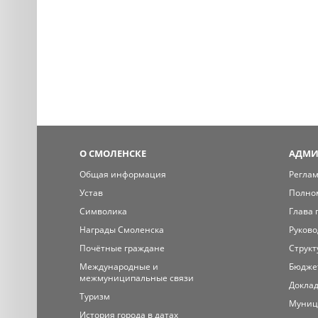
О СМОЛЕНСКЕ
АДМИ
Общая информация
Регла
Устав
Полно
Символика
Глава 
Награды Смоленска
Руково
Почётные граждане
Структ
Международные и
Бюдже
межмуниципальные связи
Доклад
Туризм
Муниц
История города в датах