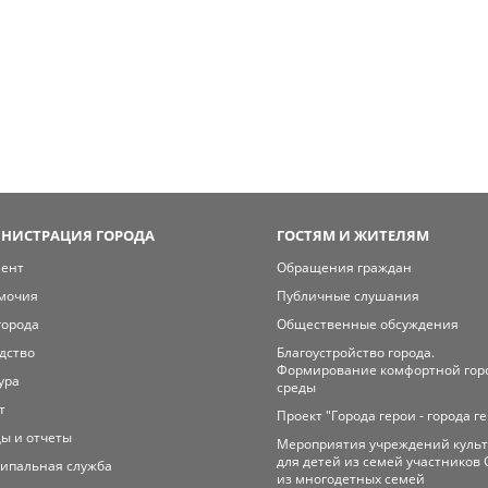
НИСТРАЦИЯ ГОРОДА
ГОСТЯМ И ЖИТЕЛЯМ
мент
Обращения граждан
мочия
Публичные слушания
города
Общественные обсуждения
дство
Благоустройство города.
Формирование комфортной гор
ура
среды
т
Проект "Города герои - города г
ы и отчеты
Мероприятия учреждений куль
для детей из семей участников 
ипальная служба
из многодетных семей