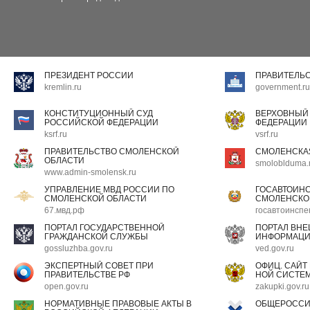
ПРЕЗИДЕНТ РОССИИ
ПРАВИТЕЛЬ
kremlin.ru
government.ru
КОНСТИТУЦИОННЫЙ СУД
ВЕРХОВНЫЙ
РОССИЙСКОЙ ФЕДЕРАЦИИ
ФЕДЕРАЦИИ
ksrf.ru
vsrf.ru
ПРАВИТЕЛЬСТВО СМОЛЕНСКОЙ
СМОЛЕНСКА
ОБЛАСТИ
smoloblduma.
www.admin-smolensk.ru
УПРАВЛЕНИЕ МВД РОССИИ ПО
ГОСАВТОИН
СМОЛЕНСКОЙ ОБЛАСТИ
СМОЛЕНСКО
67.мвд.рф
госавтоинспе
ПОРТАЛ ГОСУДАРСТВЕННОЙ
ПОРТАЛ ВН
ГРАЖДАНСКОЙ СЛУЖБЫ
ИНФОРМАЦ
gossluzhba.gov.ru
ved.gov.ru
ЭКСПЕРТНЫЙ СОВЕТ ПРИ
ОФИЦ. САЙТ
ПРАВИТЕЛЬСТВЕ РФ
НОЙ СИСТЕМ
open.gov.ru
zakupki.gov.ru
НОРМАТИВНЫЕ ПРАВОВЫЕ АКТЫ В
ОБЩЕРОССИ