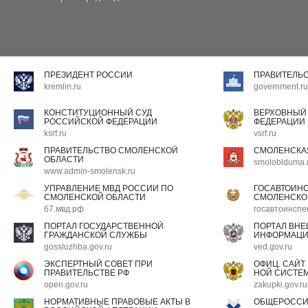
ПРЕЗИДЕНТ РОССИИ
ПРАВИТЕЛЬ
kremlin.ru
government.ru
КОНСТИТУЦИОННЫЙ СУД
ВЕРХОВНЫЙ
РОССИЙСКОЙ ФЕДЕРАЦИИ
ФЕДЕРАЦИИ
ksrf.ru
vsrf.ru
ПРАВИТЕЛЬСТВО СМОЛЕНСКОЙ
СМОЛЕНСКА
ОБЛАСТИ
smoloblduma.
www.admin-smolensk.ru
УПРАВЛЕНИЕ МВД РОССИИ ПО
ГОСАВТОИН
СМОЛЕНСКОЙ ОБЛАСТИ
СМОЛЕНСКО
67.мвд.рф
госавтоинспе
ПОРТАЛ ГОСУДАРСТВЕННОЙ
ПОРТАЛ ВН
ГРАЖДАНСКОЙ СЛУЖБЫ
ИНФОРМАЦ
gossluzhba.gov.ru
ved.gov.ru
ЭКСПЕРТНЫЙ СОВЕТ ПРИ
ОФИЦ. САЙТ
ПРАВИТЕЛЬСТВЕ РФ
НОЙ СИСТЕМ
open.gov.ru
zakupki.gov.ru
НОРМАТИВНЫЕ ПРАВОВЫЕ АКТЫ В
ОБЩЕРОССИ