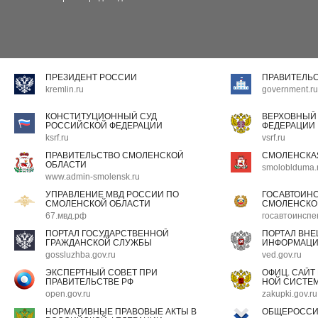
ПРЕЗИДЕНТ РОССИИ
ПРАВИТЕЛЬ
kremlin.ru
government.ru
КОНСТИТУЦИОННЫЙ СУД
ВЕРХОВНЫЙ
РОССИЙСКОЙ ФЕДЕРАЦИИ
ФЕДЕРАЦИИ
ksrf.ru
vsrf.ru
ПРАВИТЕЛЬСТВО СМОЛЕНСКОЙ
СМОЛЕНСКА
ОБЛАСТИ
smoloblduma.
www.admin-smolensk.ru
УПРАВЛЕНИЕ МВД РОССИИ ПО
ГОСАВТОИН
СМОЛЕНСКОЙ ОБЛАСТИ
СМОЛЕНСКО
67.мвд.рф
госавтоинспе
ПОРТАЛ ГОСУДАРСТВЕННОЙ
ПОРТАЛ ВН
ГРАЖДАНСКОЙ СЛУЖБЫ
ИНФОРМАЦ
gossluzhba.gov.ru
ved.gov.ru
ЭКСПЕРТНЫЙ СОВЕТ ПРИ
ОФИЦ. САЙТ
ПРАВИТЕЛЬСТВЕ РФ
НОЙ СИСТЕМ
open.gov.ru
zakupki.gov.ru
НОРМАТИВНЫЕ ПРАВОВЫЕ АКТЫ В
ОБЩЕРОССИ