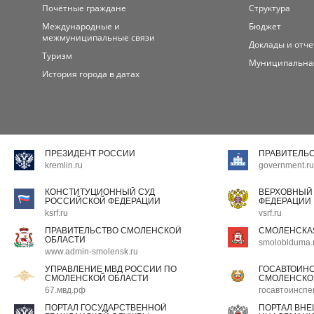
Почётные граждане
Структура
Международные и
Бюджет
межмуниципальные связи
Доклады и отч
Туризм
Муниципальна
История города в датах
ПРЕЗИДЕНТ РОССИИ
ПРАВИТЕЛЬ
kremlin.ru
government.ru
КОНСТИТУЦИОННЫЙ СУД
ВЕРХОВНЫЙ
РОССИЙСКОЙ ФЕДЕРАЦИИ
ФЕДЕРАЦИИ
ksrf.ru
vsrf.ru
ПРАВИТЕЛЬСТВО СМОЛЕНСКОЙ
СМОЛЕНСКА
ОБЛАСТИ
smoloblduma.
www.admin-smolensk.ru
УПРАВЛЕНИЕ МВД РОССИИ ПО
ГОСАВТОИН
СМОЛЕНСКОЙ ОБЛАСТИ
СМОЛЕНСКО
67.мвд.рф
госавтоинспе
ПОРТАЛ ГОСУДАРСТВЕННОЙ
ПОРТАЛ ВН