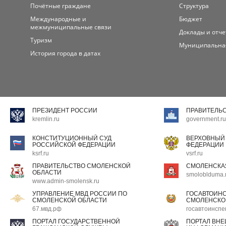
Почётные граждане
Структура
Международные и
Бюджет
межмуниципальные связи
Доклады и отч
Туризм
Муниципальна
История города в датах
ПРЕЗИДЕНТ РОССИИ
ПРАВИТЕЛЬ
kremlin.ru
government.ru
КОНСТИТУЦИОННЫЙ СУД
ВЕРХОВНЫЙ
РОССИЙСКОЙ ФЕДЕРАЦИИ
ФЕДЕРАЦИИ
ksrf.ru
vsrf.ru
ПРАВИТЕЛЬСТВО СМОЛЕНСКОЙ
СМОЛЕНСКА
ОБЛАСТИ
smoloblduma.
www.admin-smolensk.ru
УПРАВЛЕНИЕ МВД РОССИИ ПО
ГОСАВТОИН
СМОЛЕНСКОЙ ОБЛАСТИ
СМОЛЕНСКО
67.мвд.рф
госавтоинспе
ПОРТАЛ ГОСУДАРСТВЕННОЙ
ПОРТАЛ ВН