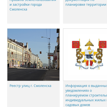
и застройки города
планировке территории
Смоленска
Реестр улиц г. Смоленска
Информация о выданны
уведомлениях о
планируемом строитель
индивидуальных жилых 
садовых домов