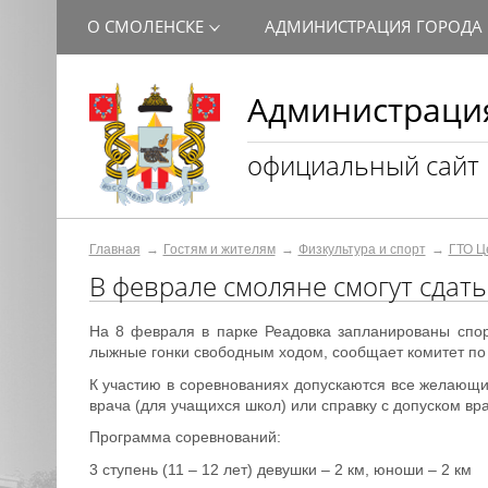
О СМОЛЕНСКЕ
АДМИНИСТРАЦИЯ ГОРОДА
Администрация
официальный сайт
Главная
Гостям и жителям
Физкультура и спорт
ГТО Ц
В феврале смоляне смогут сдат
На 8 февраля в парке Реадовка запланированы спор
лыжные гонки свободным ходом, сообщает комитет по 
К участию в соревнованиях допускаются все желающи
врача (для учащихся школ) или справку с допуском вра
Программа соревнований:
3 ступень (11 – 12 лет) девушки – 2 км, юноши – 2 км