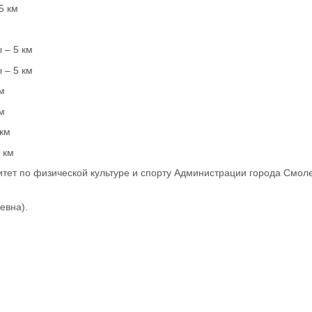
5 км
 – 5 км
 – 5 км
м
м
 км
 км
итет по физической культуре и спорту Администрации города Смоле
евна).