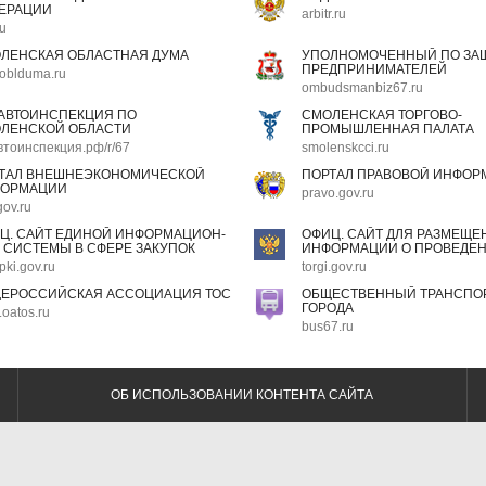
ЕРАЦИИ
arbitr.ru
ru
ЛЕНСКАЯ ОБЛАСТНАЯ ДУМА
УПОЛНОМОЧЕННЫЙ ПО ЗАЩ
ПРЕДПРИНИМАТЕЛЕЙ
oblduma.ru
ombudsmanbiz67.ru
АВТОИНСПЕКЦИЯ ПО
СМОЛЕНСКАЯ ТОРГОВО-
ЛЕНСКОЙ ОБЛАСТИ
ПРОМЫШЛЕННАЯ ПАЛАТА
втоинспекция.рф/r/67
smolenskcci.ru
ТАЛ ВНЕШНЕЭКОНОМИЧЕСКОЙ
ПОРТАЛ ПРАВОВОЙ ИНФОР
ОРМАЦИИ
pravo.gov.ru
gov.ru
Ц. САЙТ ЕДИНОЙ ИНФОРМАЦИОН-
ОФИЦ. САЙТ ДЛЯ РАЗМЕЩЕ
 СИСТЕМЫ В СФЕРЕ ЗАКУПОК
ИНФОРМАЦИИ О ПРОВЕДЕН
pki.gov.ru
torgi.gov.ru
ЕРОССИЙСКАЯ АССОЦИАЦИЯ ТОС
ОБЩЕСТВЕННЫЙ ТРАНСПОР
ГОРОДА
oatos.ru
bus67.ru
ОБ ИСПОЛЬЗОВАНИИ КОНТЕНТА САЙТА