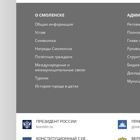
О СМОЛЕНСКЕ
АДМИ
Общая информация
Регла
Устав
Полно
Символика
Глава 
Награды Смоленска
Руково
Почётные граждане
Структ
Международные и
Бюдже
межмуниципальные связи
Доклад
Туризм
Муниц
История города в датах
ПРЕЗИДЕНТ РОССИИ
ПРА
kremlin.ru
gove
КОНСТИТУЦИОННЫЙ СУД
ВЕР