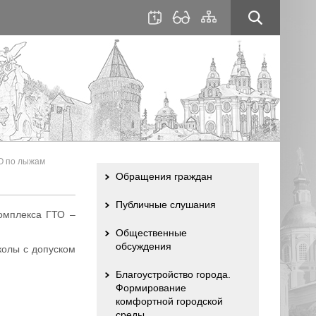
для
сайта
слабовидящих
О по лыжам
Обращения граждан
Публичные слушания
омплекса ГТО –
Общественные
обсуждения
колы с допуском
Благоустройство города.
Формирование
комфортной городской
среды