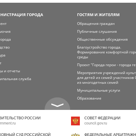
НИСТРАЦИЯ ГОРОДА
ГОСТЯМ И ЖИТЕЛЯМ
мент
Обращения граждан
мочия
Публичные слушания
города
Общественные обсуждения
дство
Благоустройство города.
Формирование комфортной гор
ура
среды
т
Проект "Города герои - города г
ы и отчеты
Мероприятия учреждений куль
для детей из семей участников 
ипальная служба
из многодетных семей
Муниципальные услуги
Образование
ВИТЕЛЬСТВО РОССИИ
СОВЕТ ФЕДЕРАЦИИ
rnment.ru
council.gov.ru
ХОВНЫЙ СУД РОССИЙСКОЙ
ФЕДЕРАЛЬНЫЕ АРБИТРАЖН