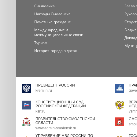
Символика
Глава 
Награды Смоленска
Руково
Почётные граждане
Структ
Международные и
Бюдже
межмуниципальные связи
Доклад
Туризм
Муниц
История города в датах
ПРЕЗИДЕНТ РОССИИ
ПРА
kremlin.ru
gove
КОНСТИТУЦИОННЫЙ СУД
ВЕР
РОССИЙСКОЙ ФЕДЕРАЦИИ
ФЕД
ksrf.ru
vsrf.
ПРАВИТЕЛЬСТВО СМОЛЕНСКОЙ
СМО
ОБЛАСТИ
smol
www.admin-smolensk.ru
УПРАВЛЕНИЕ МВД РОССИИ ПО
ГОС