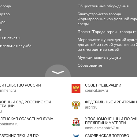
города
Общественные обсуждения
дство
Благоустройство города.
Формирование комфортной гор
ура
среды
т
Проект "Города герои - города г
ы и отчеты
Мероприятия учреждений куль
для детей из семей участников 
ипальная служба
из многодетных семей
Муниципальные услуги
Образование
ВИТЕЛЬСТВО РОССИИ
СОВЕТ ФЕДЕРАЦИИ
rnment.ru
council.gov.ru
ХОВНЫЙ СУД РОССИЙСКОЙ
ФЕДЕРАЛЬНЫЕ АРБИТРАЖН
ЕРАЦИИ
arbitr.ru
ru
ЛЕНСКАЯ ОБЛАСТНАЯ ДУМА
УПОЛНОМОЧЕННЫЙ ПО ЗАЩ
ПРЕДПРИНИМАТЕЛЕЙ
oblduma.ru
ombudsmanbiz67.ru
АВТОИНСПЕКЦИЯ ПО
СМОЛЕНСКАЯ ТОРГОВО-